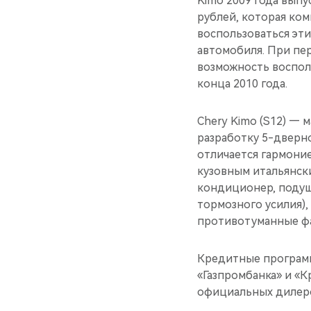
Kimo 2009 года выпу
рублей, которая ком
воспользоваться эт
автомобиля. При пе
возможность воспол
конца 2010 года.
Chery Kimo (S12) —
разработку 5-дверно
отличается гармони
кузовным итальянск
кондиционер, подуш
тормозного усилия),
противотуманные фа
Кредитные программ
«Газпромбанка» и «
официальных дилеро