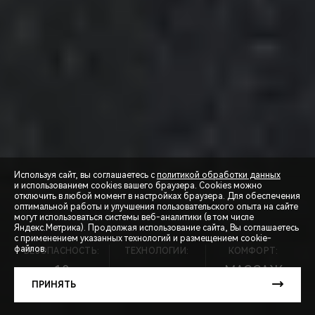
Используя сайт, вы соглашаетесь с
политикой обработки данных
и использованием cookies вашего браузера. Cookies можно
отключить в любой момент в настройках браузера. Для обеспечения
оптимальной работы и улучшения пользовательского опыта на сайте
могут использоваться системы веб-аналитики (в том числе
СПЕЦПРЕДЛОЖЕНИЯ
Яндекс.Метрика). Продолжая использование сайта, Вы соглашаетесь
с применением указанных технологий и размещением cookie-
файлов.
БЕЗОПАСНОСТЬ:
ТЕХНОЛОГИИ:
КОМФОРТ:
ЗАПИСЬ НА ТЕСТ-ДРАЙВ
10
МАССАЖ
ПОДУШЕК
8АКПП
СИДЕНИЙ
ПРИНЯТЬ
РАСЧЕТ КРЕДИТА