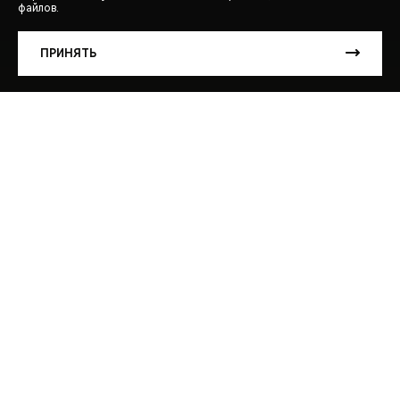
файлов.
ЗАПИСЬ НА ТЕСТ-ДРАЙВ
ПРИНЯТЬ
РАСЧЕТ КРЕДИТА
20-28 ноября 2024 г
9 дней