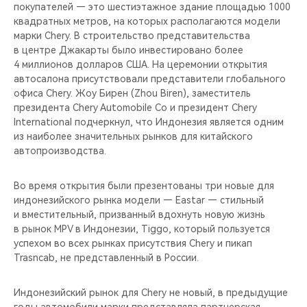
CHERY REMOTE
покупателей — это шестиэтажное здание площадью 1000
квадратных метров, на которых располагаются модели
марки Chery. В строительство представительства
CHERY И СПОРТ
в центре Джакарты было инвестировано более
4 миллионов долларов США. На церемонии открытия
НАШИ МЕРОПРИЯТИЯ
автосалона присутствовали представители глобального
офиса Chery. Жоу Бирен (Zhou Biren), заместитель
ВИДЕООБЗОРЫ
президента Chery Automobile Co и президент Chery
International подчеркнул, что Индонезия является одним
из наиболее значительных рынков для китайского
CHERY ДЛЯ ДЕТЕЙ
автопроизводства.
Во время открытия были презентованы три новые для
индонезийского рынка модели — Eastar — стильный
и вместительный, призванный вдохнуть новую жизнь
в рынок MPV в Индонезии, Tiggo, который пользуется
успехом во всех рынках присутствия Chery и пикап
Trasncab, не представленный в России.
Индонезийский рынок для Chery не новый, в предыдущие