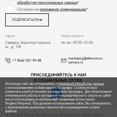
обработки персональных данных
*
Согласен на
рекламную коммуникацию
*
ПОДПИСАТЬСЯ
Адрес:
Режим работы:
Самара, Аэропортовское
пн-вс: 09:00-21:00
ш., д. 1Ж
marketing@atkmotors-
+7 (846) 207-99-88
samara.ru
ПРИСОЕДИНЯЙТЕСЬ К НАМ
В СОЦИАЛЬНЫХ СЕТЯХ:
Используя сайт, вы соглашаетесь с
политикой обработки данных
и использованием cookies вашего браузера. Cookies можно
отключить в любой момент в настройках браузера. Для обеспечения
оптимальной работы и улучшения пользовательского опыта на сайте
могут использоваться системы веб-аналитики (в том числе
СПЕЦПРЕДЛОЖЕНИЯ
Яндекс.Метрика). Продолжая использование сайта, Вы соглашаетесь
с применением указанных технологий и размещением cookie-
файлов.
© 2026 АТК Моторс Восток Самара
© 2026 ООО «ТЕНЕТ РУС»
ЗАПИСЬ НА ТЕСТ-ДРАЙВ