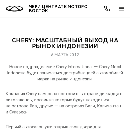
ЧЕРИ ЦЕНТР АТК МОТОРС
ВОСТОК
CHERY: МАСШТАБНЫЙ ВЫХОД НА
ОНЛАЙН СЕРВИСЫ
ПОКУПАТЕЛЯМ
ВЛАДЕЛЬЦАМ
О КОМПАНИИ
МИР CHERY
МОДЕЛИ
АКЦИИ
РЫНОК ИНДОНЕЗИИ
6 МАРТА 2012
ВЫБОР И ПОКУПКА
СЕРВИС
АКСЕССУАРЫ
ВЫГОДЫ И АКЦИИ
ВЫБОР И ПОКУПКА
О НАС
ВСЕ МОДЕЛИ
Новое подразделение Chery International — Chery Mobil
КРЕДИТ И СТРАХОВАНИЕ
ЗАПЧАСТИ И АКСЕССУАРЫ
О БРЕНДЕ
КРЕДИТ
МЫ В СОЦСЕТЯХ
Indonesia будет заниматься дистрибьюцией автомобилей
КРОССОВЕРЫ
марки на рынке Индонезии.
ПОДДЕРЖКА
CHERY В СОЦСЕТЯХ
СЕДАНЫ
Компания Chery намерена построить в стране двенадцать
автосалонов, восемь из которых будут находиться
CHERY CONNECT
ЛЮДИ CHERY
на острове Ява, другие — на островах Бали, Калимантан
НОВИНКИ
и Сулавеси.
БЛАГОТВОРИТЕЛЬНОСТЬ
Первый автосалон уже открыл свои двери для