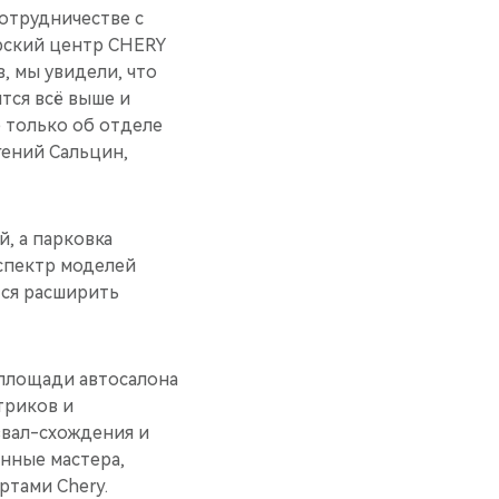
отрудничестве с
рский центр CHERY
, мы увидели, что
тся всё выше и
е только об отделе
гений Сальцин,
, а парковка
 спектр моделей
тся расширить
 площади автосалона
триков и
звал-схождения и
нные мастера,
тами Chery.