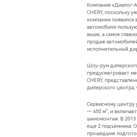
Компания «Диалог-А
CHERY, поскольку у
компании появился 
автомобили пользую
выше, а самое главн
продаж автомобилей
исполнительный ди
Шоу-рум дилерского
предусматривает мес
CHERY, представленн
дилерского центра, 
Сервисному центру 
— 450 м², и включае
шиномонтаж. В 2013 
еще 2 подъёмника. 
прошедшие подготов