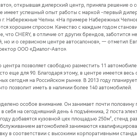
вто», открывшая дилерский центр, приняла решение о с
же имеет успешный опыт работы с маркой -первый диле
в г. Набережные Челны. «На примере Набережных Челнов
тся хорошим спросом. Качество с каждым годом станови
ое, что CHERY, в отличие от других брендов, заботится н
, но и о сервисном центре автосалонов», — отметил Ев
ректор ООО «Диалог-Авто».
 центра позволяет свободно разместить 11 автомобилей
то еще для 90. Благодаря этому, в центре имеется весь
ых сегодня на Российском рынке. В 2013 году планируе
что позволит иметь в наличии более 140 автомобилей.
уделено особое внимание. Он занимает почти половину
т в себя на сегодняшний день 4 подъёмника, 2 поста элек
году добавятся кузовной цех площадью 250м², стенд ра
Обслуживанием автомобилей занимаются квалифицирова
ку в соответствии с высокими корпоративными стандар