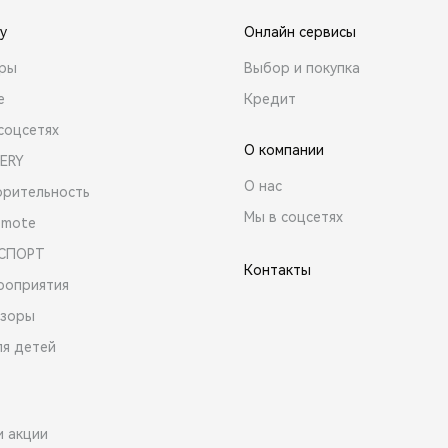
y
Онлайн сервисы
ары
Выбор и покупка
е
Кредит
соцсетях
О компании
ERY
О нас
орительность
Мы в соцсетях
emote
 СПОРТ
Контакты
роприятия
зоры
ля детей
и акции