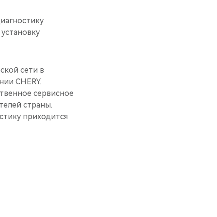
диагностику
 установку
ской сети в
нии CHERY.
ственное сервисное
телей страны.
остику приходится