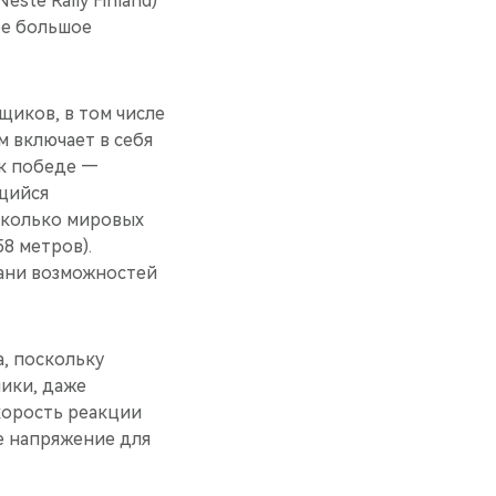
ste Rally Finland)
ое большое
щиков, в том числе
 включает в себя
 к победе —
ющийся
сколько мировых
58 метров).
рани возможностей
а, поскольку
ники, даже
корость реакции
е напряжение для