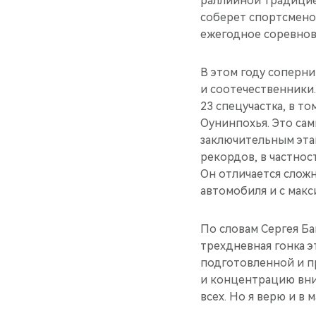
раллийной традицией.
соберет спортсмено
ежегодное соревнов
В этом году соперни
и соотечественники
23 спецучастка, в т
Оунинпохья. Это са
заключительным эта
рекордов, в частнос
Он отличается слож
автомобиля и с мак
По словам Сергея Ба
трехдневная гонка э
подготовленной и п
и концентрацию вни
всех. Но я верю и в 