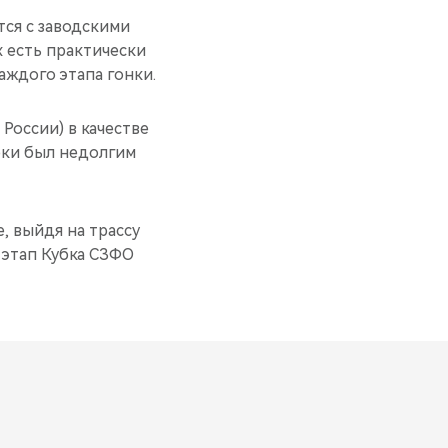
тся с заводскими
х есть практически
аждого этапа гонки.
России) в качестве
рки был недолгим
, выйдя на трассу
6 этап Кубка СЗФО