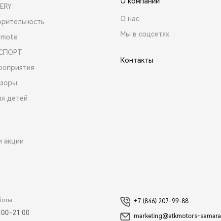
О компании
ERY
О нас
орительность
Мы в соцсетях
emote
 СПОРТ
Контакты
роприятия
зоры
ля детей
и акции
боты:
+7 (846) 207-99-88
:00-21:00
marketing@atkmotors-samara