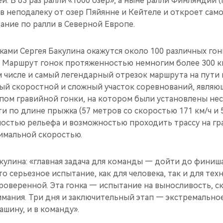
 В 63 раз ралли «1000 озер», а ныне ралли Финляндии (Ne
в неподалеку от озер Пяйянне и Кейтеле и откроет сам
ание по ралли в Северной Европе.
ками Сергея Бакулина окажутся около 100 различных гон
. Маршрут гонок протяженностью немногим более 300 км
ом числе и самый легендарный отрезок маршрута на пути
мый скоростной и сложный участок соревнований, явля
пом гравийной гонки, на котором были установлены не
ти по длине прыжка (57 метров со скоростью 171 км/ч и 
ностью рельефа и возможностью проходить трассу на г
симальной скоростью.
кулина: «главная задача для команды — дойти до финиш
то серьезное испытание, как для человека, так и для тех
роверенной. Эта гонка — испытание на выносливость, с
мания. Три дня и заключительный этап — экстремально
машину, и в команду».