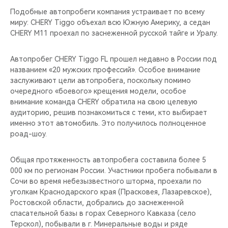
Подобные автопробеги компания устраивает по всему
миру: CHERY Tiggo объехал всю Южную Америку, а седан
CHERY M11 проехал по заснеженной русской тайге и Уралу.
Автопробег CHERY Tiggo FL прошел недавно в России под
названием «20 мужских профессий». Особое внимание
заслуживают цели автопробега, поскольку помимо
очередного «боевого» крещения модели, особое
внимание команда CHERY обратила на свою целевую
аудиторию, решив познакомиться с теми, кто выбирает
именно этот автомобиль. Это получилось полноценное
роад-шоу.
Общая протяженность автопробега составила более 5
000 км по регионам России. Участники пробега побывали в
Сочи во время небезызвестного шторма, проехали по
уголкам Краснодарского края (Прасковея, Лазаревское),
Ростовской области, добрались до заснеженной
спасательной базы в горах Северного Кавказа (село
Терскол), побывали в г. Минеральные воды и ряде