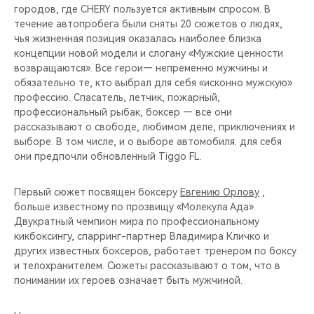
городов, где CHERY пользуется активным спросом. В
течение автопробега были сняты 20 сюжетов о людях,
чья жизненная позиция оказалась наиболее близка
концепции новой модели и слогану «Мужские ценности
возвращаются». Все герои— непременно мужчины и
обязательно те, кто выбрал для себя «исконно мужскую»
профессию. Спасатель, летчик, пожарный,
профессиональный рыбак, боксер — все они
рассказывают о свободе, любимом деле, приключениях и
выборе. В том числе, и о выборе автомобиля: для себя
они предпочли обновленный Tiggo FL.
Первый сюжет посвящен боксеру
Евгению Орлову
,
больше известному по прозвищу «Молекула Ада».
Двукратный чемпион мира по профессиональному
кикбоксингу, спарринг-партнер Владимира Кличко и
других известных боксеров, работает тренером по боксу
и телохранителем. Сюжеты рассказывают о том, что в
понимании их героев означает быть мужчиной.