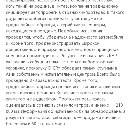
общемировая, поскольку после основных ресурсных
CHERY REMOTE
испытаний на родине, в Китае, компания традиционно
инициирует автопробеги в странах-импортерах. В такого
CHERY И СПОРТ
рода автопробегах принимают участие уже не
предсерийные образцы, а серийные экземпляры,
НАШИ МЕРОПРИЯТИЯ
находящиеся в продаже. Подобные испытания
проводятся, чтобы убедиться в надежности автомобиля
и, кроме того, продемонстрировать широкой
ВИДЕООБЗОРЫ
общественности прозрачность и честность принципов
компании-производителя. Ресурсные испытания в КНР
CHERY ДЛЯ ДЕТЕЙ
включали в себя длительные тесты в лабораторных
условиях, поскольку CHERY обладает самым крупным в
Азии собственным испытательным центром. Всего было
проведено 273 заводских теста. Кроме того,
предсерийные образцы прошли испытания в различных
климатических регионах Китая: местностях с разным
климатом и ландшафтом. Протяженность трассы
оценивалась в сотнях тысяч километров, а именно — 210
000 км. Информация об испытаниях была обнародована, а
результат не заставил себя ждать — продажи начались
более чем в 60 странах мира.