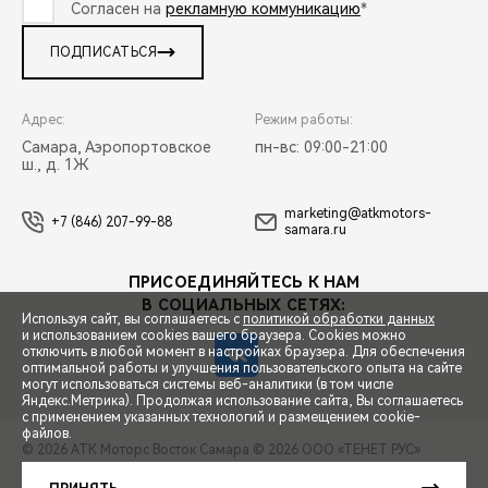
Согласен на
рекламную коммуникацию
*
ПОДПИСАТЬСЯ
Адрес:
Режим работы:
Самара, Аэропортовское
пн-вс: 09:00-21:00
ш., д. 1Ж
marketing@atkmotors-
+7 (846) 207-99-88
samara.ru
ПРИСОЕДИНЯЙТЕСЬ К НАМ
В СОЦИАЛЬНЫХ СЕТЯХ:
Используя сайт, вы соглашаетесь с
политикой обработки данных
и использованием cookies вашего браузера. Cookies можно
отключить в любой момент в настройках браузера. Для обеспечения
оптимальной работы и улучшения пользовательского опыта на сайте
могут использоваться системы веб-аналитики (в том числе
СПЕЦПРЕДЛОЖЕНИЯ
Яндекс.Метрика). Продолжая использование сайта, Вы соглашаетесь
с применением указанных технологий и размещением cookie-
файлов.
© 2026 АТК Моторс Восток Самара
© 2026 ООО «ТЕНЕТ РУС»
ЗАПИСЬ НА ТЕСТ-ДРАЙВ
ПРАВОВАЯ ИНФОРМАЦИЯ
КОНТАКТЫ
КЛИЕНТСКАЯ ПОДДЕРЖКА