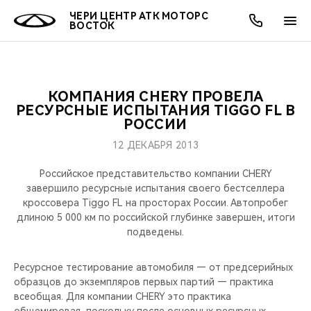
ЧЕРИ ЦЕНТР АТК МОТОРС
ВОСТОК
КОМПАНИЯ CHERY ПРОВЕЛА
ОНЛАЙН СЕРВИСЫ
ПОКУПАТЕЛЯМ
ВЛАДЕЛЬЦАМ
О КОМПАНИИ
МИР CHERY
МОДЕЛИ
АКЦИИ
РЕСУРСНЫЕ ИСПЫТАНИЯ TIGGO FL В
РОССИИ
ВЫБОР И ПОКУПКА
СЕРВИС
АКСЕССУАРЫ
ВЫГОДЫ И АКЦИИ
ВЫБОР И ПОКУПКА
О НАС
ВСЕ МОДЕЛИ
12 ДЕКАБРЯ 2013
КРЕДИТ И СТРАХОВАНИЕ
ЗАПЧАСТИ И АКСЕССУАРЫ
О БРЕНДЕ
КРЕДИТ
МЫ В СОЦСЕТЯХ
Российское представительство компании CHERY
КРОССОВЕРЫ
завершило ресурсные испытания своего бестселлера
кроссовера Tiggo FL на просторах России. Автопробег
ПОДДЕРЖКА
CHERY В СОЦСЕТЯХ
длиною 5 000 км по российской глубинке завершен, итоги
СЕДАНЫ
подведены.
CHERY CONNECT
ЛЮДИ CHERY
НОВИНКИ
Ресурсное тестирование автомобиля — от предсерийных
БЛАГОТВОРИТЕЛЬНОСТЬ
образцов до экземпляров первых партий — практика
всеобщая. Для компании CHERY это практика