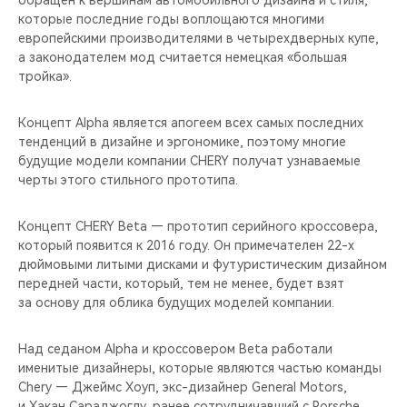
обращен к вершинам автомобильного дизайна и стиля,
CHERY REMOTE
которые последние годы воплощаются многими
европейскими производителями в четырехдверных купе,
CHERY И СПОРТ
а законодателем мод считается немецкая «большая
тройка».
НАШИ МЕРОПРИЯТИЯ
Концепт Alpha является апогеем всех самых последних
ВИДЕООБЗОРЫ
тенденций в дизайне и эргономике, поэтому многие
будущие модели компании CHERY получат узнаваемые
черты этого стильного прототипа.
CHERY ДЛЯ ДЕТЕЙ
Концепт CHERY Beta — прототип серийного кроссовера,
который появится к 2016 году. Он примечателен 22-х
дюймовыми литыми дисками и футуристическим дизайном
передней части, который, тем не менее, будет взят
за основу для облика будущих моделей компании.
Над седаном Alpha и кроссовером Beta работали
именитые дизайнеры, которые являются частью команды
Chery — Джеймс Хоуп, экс-дизайнер General Motors,
и Хакан Сараджоглу, ранее сотрудничавший с Porsche.