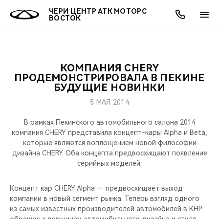
ЧЕРИ ЦЕНТР АТК МОТОРС
ВОСТОК
КОМПАНИЯ CHERY
ОНЛАЙН СЕРВИСЫ
ПОКУПАТЕЛЯМ
ВЛАДЕЛЬЦАМ
О КОМПАНИИ
МИР CHERY
МОДЕЛИ
АКЦИИ
ПРОДЕМОНСТРИРОВАЛА В ПЕКИНЕ
БУДУЩИЕ НОВИНКИ
ВЫБОР И ПОКУПКА
СЕРВИС
АКСЕССУАРЫ
ВЫГОДЫ И АКЦИИ
ВЫБОР И ПОКУПКА
О НАС
ВСЕ МОДЕЛИ
5 МАЯ 2014
КРЕДИТ И СТРАХОВАНИЕ
ЗАПЧАСТИ И АКСЕССУАРЫ
О БРЕНДЕ
КРЕДИТ
МЫ В СОЦСЕТЯХ
В рамках Пекинского автомобильного салона 2014
КРОССОВЕРЫ
компания CHERY представила концепт-кары Alpha и Beta,
которые являются воплощением новой философии
ПОДДЕРЖКА
CHERY В СОЦСЕТЯХ
дизайна CHERY. Оба концепта предвосхищают появление
СЕДАНЫ
серийных моделей.
CHERY CONNECT
ЛЮДИ CHERY
НОВИНКИ
Концепт кар CHERY Alpha — предвосхищает выход
БЛАГОТВОРИТЕЛЬНОСТЬ
компании в новый сегмент рынка. Теперь взгляд одного
из самых известных производителей автомобилей в КНР