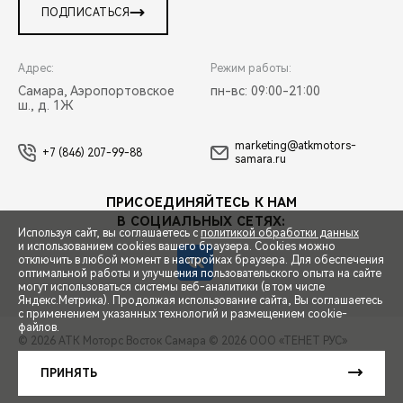
ПОДПИСАТЬСЯ
Адрес:
Режим работы:
Самара, Аэропортовское
пн-вс: 09:00-21:00
ш., д. 1Ж
marketing@atkmotors-
+7 (846) 207-99-88
samara.ru
ПРИСОЕДИНЯЙТЕСЬ К НАМ
В СОЦИАЛЬНЫХ СЕТЯХ:
Используя сайт, вы соглашаетесь с
политикой обработки данных
и использованием cookies вашего браузера. Cookies можно
отключить в любой момент в настройках браузера. Для обеспечения
оптимальной работы и улучшения пользовательского опыта на сайте
могут использоваться системы веб-аналитики (в том числе
СПЕЦПРЕДЛОЖЕНИЯ
Яндекс.Метрика). Продолжая использование сайта, Вы соглашаетесь
с применением указанных технологий и размещением cookie-
файлов.
© 2026 АТК Моторс Восток Самара
© 2026 ООО «ТЕНЕТ РУС»
ЗАПИСЬ НА ТЕСТ-ДРАЙВ
ПРАВОВАЯ ИНФОРМАЦИЯ
КОНТАКТЫ
КЛИЕНТСКАЯ ПОДДЕРЖКА
ПРИНЯТЬ
Сделано в ПЕРКС
РАСЧЕТ КРЕДИТА