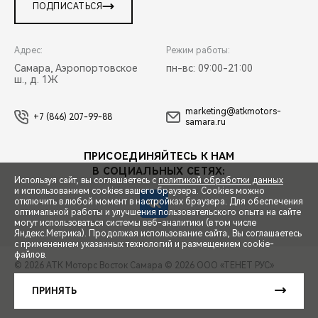
ПОДПИСАТЬСЯ
Адрес:
Режим работы:
Самара, Аэропортовское
пн-вс: 09:00-21:00
ш., д. 1Ж
marketing@atkmotors-
+7 (846) 207-99-88
samara.ru
ПРИСОЕДИНЯЙТЕСЬ К НАМ
В СОЦИАЛЬНЫХ СЕТЯХ:
Используя сайт, вы соглашаетесь с
политикой обработки данных
и использованием cookies вашего браузера. Cookies можно
отключить в любой момент в настройках браузера. Для обеспечения
оптимальной работы и улучшения пользовательского опыта на сайте
могут использоваться системы веб-аналитики (в том числе
СПЕЦПРЕДЛОЖЕНИЯ
Яндекс.Метрика). Продолжая использование сайта, Вы соглашаетесь
с применением указанных технологий и размещением cookie-
файлов.
© 2026 АТК Моторс Восток Самара
© 2026 ООО «ТЕНЕТ РУС»
ЗАПИСЬ НА ТЕСТ-ДРАЙВ
ПРАВОВАЯ ИНФОРМАЦИЯ
КОНТАКТЫ
КЛИЕНТСКАЯ ПОДДЕРЖКА
ПРИНЯТЬ
Сделано в ПЕРКС
РАСЧЕТ КРЕДИТА