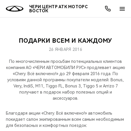
ЧЕРИ ЦЕНТР АТК МОТОРС
ВОСТОК
ПОДАРКИ ВСЕМ И КАЖДОМУ
ОНЛАЙН СЕРВИСЫ
ПОКУПАТЕЛЯМ
ВЛАДЕЛЬЦАМ
О КОМПАНИИ
МИР CHERY
МОДЕЛИ
АКЦИИ
26 ЯНВАРЯ 2016
ВЫБОР И ПОКУПКА
СЕРВИС
АКСЕССУАРЫ
ВЫГОДЫ И АКЦИИ
ВЫБОР И ПОКУПКА
О НАС
ВСЕ МОДЕЛИ
По многочисленным просьбам потенциальных клиентов
компания АО «ЧЕРИ АВТОМОБИЛИ РУС» продлевает акцию
КРЕДИТ И СТРАХОВАНИЕ
ЗАПЧАСТИ И АКСЕССУАРЫ
О БРЕНДЕ
КРЕДИТ
МЫ В СОЦСЕТЯХ
«Chery. Всё включено!» до 29 февраля 2016 года. По
КРОССОВЕРЫ
условиям данной программы покупатели моделей: Bonus,
Very, IndiS, M11, Tiggo FL, Bonus 3, Tiggo 5 и Arrizo 7
ПОДДЕРЖКА
CHERY В СОЦСЕТЯХ
получают в подарок набор полезных опций и
СЕДАНЫ
аксессуаров.
CHERY CONNECT
ЛЮДИ CHERY
НОВИНКИ
Благодаря акции «Chery. Всё включено!» автомобиль
БЛАГОТВОРИТЕЛЬНОСТЬ
покидает салон экипированным всем самым необходимым
для безопасных и комфортных поездок: