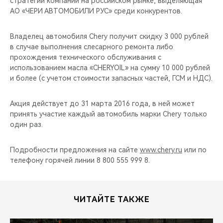
стратегии компании на российском рынке, выделяющая
CHERY REMOTE
АО «ЧЕРИ АВТОМОБИЛИ РУС» среди конкурентов.
CHERY И СПОРТ
Владелец автомобиля Chery получит скидку 3 000 рублей
в случае выполнения слесарного ремонта либо
НАШИ МЕРОПРИЯТИЯ
прохождения технического обслуживания с
использованием масла «CHERYOIL» на сумму 10 000 рублей
ВИДЕООБЗОРЫ
и более (с учетом стоимости запасных частей, ГСМ и НДС).
CHERY ДЛЯ ДЕТЕЙ
Акция действует до 31 марта 2016 года, в ней может
принять участие каждый автомобиль марки Chery только
один раз.
Подробности предложения на сайте
www.chery.ru
или по
телефону горячей линии 8 800 555 999 8.
ЧИТАЙТЕ ТАКЖЕ