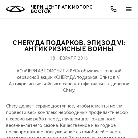
ЧЕРИ ЦЕНТР АТК МОТОРС
ВОСТОК
CHERYДА ПОДАРКОВ. ЭПИЗОД VI:
ОНЛАЙН СЕРВИСЫ
ПОКУПАТЕЛЯМ
ВЛАДЕЛЬЦАМ
О КОМПАНИИ
МИР CHERY
МОДЕЛИ
АКЦИИ
АНТИКРИЗИСНЫЕ ВОЙНЫ
18 ФЕВРАЛЯ 2016
ВЫБОР И ПОКУПКА
СЕРВИС
АКСЕССУАРЫ
ВЫГОДЫ И АКЦИИ
ВЫБОР И ПОКУПКА
О НАС
ВСЕ МОДЕЛИ
АО «ЧЕРИ АВТОМОБИЛИ РУС» объявляет о новой
КРЕДИТ И СТРАХОВАНИЕ
ЗАПЧАСТИ И АКСЕССУАРЫ
О БРЕНДЕ
КРЕДИТ
МЫ В СОЦСЕТЯХ
сервисной акции «CHERYДА подарков. Эпизод VI:
КРОССОВЕРЫ
Антикризисные войны» в салонах официальных дилеров
Chery.
ПОДДЕРЖКА
CHERY В СОЦСЕТЯХ
СЕДАНЫ
Chery делает сервис доступнее, чтобы клиенты могли
CHERY CONNECT
ЛЮДИ CHERY
провести весь комплекс необходимых профилактических
НОВИНКИ
и сервисных работ перед началом долгожданного
БЛАГОТВОРИТЕЛЬНОСТЬ
весенне-летнего сезона. Качественное и выгодное
послепродажное обслуживание автомобилей – часть