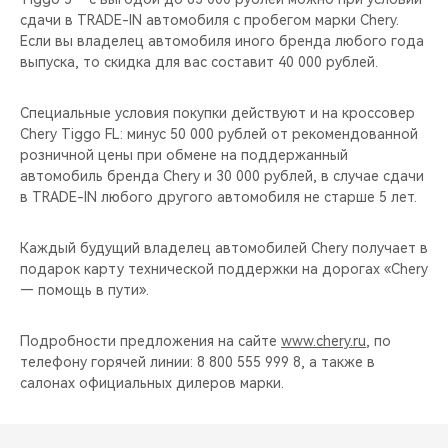
CHERY REMOTE
сдачи в TRADE-IN автомобиля с пробегом марки Chery.
Если вы владелец автомобиля иного бренда любого года
CHERY И СПОРТ
выпуска, то скидка для вас составит 40 000 рублей.
НАШИ МЕРОПРИЯТИЯ
Специальные условия покупки действуют и на кроссовер
Chery Tiggo FL: минус 50 000 рублей от рекомендованной
розничной цены при обмене на поддержанный
ВИДЕООБЗОРЫ
автомобиль бренда Chery и 30 000 рублей, в случае сдачи
в TRADE-IN любого другого автомобиля не старше 5 лет.
CHERY ДЛЯ ДЕТЕЙ
Каждый будущий владелец автомобилей Chery получает в
подарок карту технической поддержки на дорогах «Chery
— помощь в пути».
Подробности предложения на сайте
www.chery.ru
, по
телефону горячей линии: 8 800 555 999 8, а также в
салонах официальных дилеров марки.