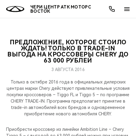
ЧЕРИ ЦЕНТР АТК МОТОРС
ВОСТОК
ПРЕДЛОЖЕНИЕ, КОТОРОЕ СТОИЛО
ОНЛАЙН СЕРВИСЫ
ПОКУПАТЕЛЯМ
ВЛАДЕЛЬЦАМ
О КОМПАНИИ
МИР CHERY
МОДЕЛИ
АКЦИИ
ЖДАТЬ! ТОЛЬКО В TRADE-IN
ВЫГОДА НА КРОССОВЕРЫ CHERY ДО
63 000 РУБЛЕЙ
ВЫБОР И ПОКУПКА
СЕРВИС
АКСЕССУАРЫ
ВЫГОДЫ И АКЦИИ
ВЫБОР И ПОКУПКА
О НАС
ВСЕ МОДЕЛИ
3 АВГУСТА 2016
КРЕДИТ И СТРАХОВАНИЕ
ЗАПЧАСТИ И АКСЕССУАРЫ
О БРЕНДЕ
КРЕДИТ
МЫ В СОЦСЕТЯХ
КРОССОВЕРЫ
Только в октябре 2016 года в официальных дилерских
центрах марки Chery действуют привлекательные условия
ПОДДЕРЖКА
CHERY В СОЦСЕТЯХ
покупки кроссоверов – Tiggo FL и Tiggo 5 – по программе
СЕДАНЫ
CHERY TRADE-IN. Программа предполагает принятие в
CHERY CONNECT
ЛЮДИ CHERY
trade-in автомобилей всех брендов и одновременное
приобретение нового автомобиля CHERY.
НОВИНКИ
БЛАГОТВОРИТЕЛЬНОСТЬ
Приобрести кроссовер из линейки Ambition Line – Chery
Tiggo 5 – c выгодой до 63 000 рублей можно при условии