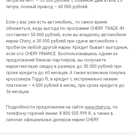
литра на AMT – 55 000 рублей, c объёмом двигателя 2.0
CHERY REMOTE
литра, полный привод – 60 000 рублей.
CHERY И СПОРТ
Если у вас уже есть автомобиль, то самое время
обновиться, ведь выгода по программе CHERY TRADE-IN
НАШИ МЕРОПРИЯТИЯ
составляет 50 000 рублей, если вы владелец автомобиля
марки Chery, и 30 000 рублей при сдаче автомобиля с
ВИДЕООБЗОРЫ
пробегом любой другой марки. Кредит бывает выгодным,
если это CHERY FINANCE. Воспользовавшись одним из
предложений банков-партнёров, вы получаете
CHERY ДЛЯ ДЕТЕЙ
маркетинговую скидку в размере до 30 000 рублей при
сроке кредита до 60 месяцев. А также возможна покупка
кроссовера Tiggo FL в кредит с экстремально низким
платежом – 4 500 рублей в месяц, при сроке кредита до
36 месяцев.
Подробности предложения на сайте
www.chery.ru
, по
телефону горячей линии: 8 800 555 999 8, а также в
салонах официальных дилеров марки CHERY.