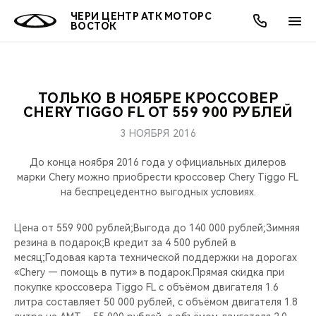
ЧЕРИ ЦЕНТР АТК МОТОРС
ВОСТОК
ТОЛЬКО В НОЯБРЕ КРОССОВЕР
ОНЛАЙН СЕРВИСЫ
ПОКУПАТЕЛЯМ
ВЛАДЕЛЬЦАМ
О КОМПАНИИ
МИР CHERY
МОДЕЛИ
АКЦИИ
CHERY TIGGO FL ОТ 559 900 РУБЛЕЙ
3 НОЯБРЯ 2016
ВЫБОР И ПОКУПКА
СЕРВИС
АКСЕССУАРЫ
ВЫГОДЫ И АКЦИИ
ВЫБОР И ПОКУПКА
О НАС
ВСЕ МОДЕЛИ
До конца ноября 2016 года у официальных дилеров
КРЕДИТ И СТРАХОВАНИЕ
ЗАПЧАСТИ И АКСЕССУАРЫ
О БРЕНДЕ
КРЕДИТ
МЫ В СОЦСЕТЯХ
марки Chery можно приобрести кроссовер Chery Tiggo FL
КРОССОВЕРЫ
на беспрецедентно выгодных условиях.
ПОДДЕРЖКА
CHERY В СОЦСЕТЯХ
СЕДАНЫ
Цена от 559 900 рублей;Выгода до 140 000 рублей;Зимняя
резина в подарок;В кредит за 4 500 рублей в
CHERY CONNECT
ЛЮДИ CHERY
месяц;Годовая карта технической поддержки на дорогах
НОВИНКИ
«Chery — помощь в пути» в подарок.Прямая скидка при
БЛАГОТВОРИТЕЛЬНОСТЬ
покупке кроссовера Tiggo FL с объёмом двигателя 1.6
литра составляет 50 000 рублей, c объёмом двигателя 1.8