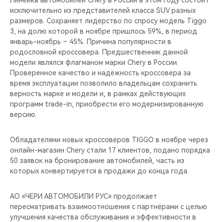
Линейка автомобилей Chery в России в этом году состоит
CHERY REMOTE
исключительно из представителей класса SUV разных
размеров. Сохраняет лидерство по спросу модель Tiggo
CHERY И СПОРТ
3, на долю которой в ноябре пришлось 59%, в период
январь-ноябрь – 45%. Причина популярности в
НАШИ МЕРОПРИЯТИЯ
родословной кроссовера. Предшественник данной
модели являлся флагманом марки Chery в России.
Проверенное качество и надёжность кроссовера за
ВИДЕООБЗОРЫ
время эксплуатации позволило владельцам сохранить
верность марке и модели и, в рамках действующих
CHERY ДЛЯ ДЕТЕЙ
программ trade-in, приобрести его модернизированную
версию.
Обладателями новых кроссоверов TIGGO в ноябре через
онлайн-магазин Chery стали 17 клиентов, подано порядка
50 заявок на бронирование автомобилей, часть из
которых конвертируется в продажи до конца года.
АО «ЧЕРИ АВТОМОБИЛИ РУС» продолжает
пересматривать взаимоотношения с партнёрами с целью
улучшения качества обслуживания и эффективности в