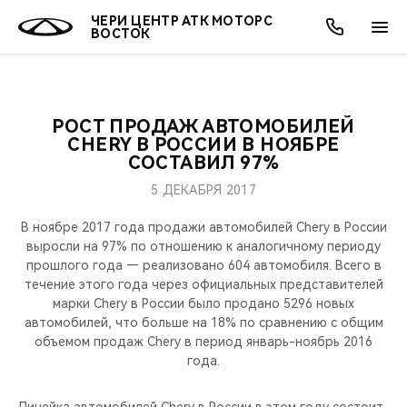
ЧЕРИ ЦЕНТР АТК МОТОРС
ВОСТОК
РОСТ ПРОДАЖ АВТОМОБИЛЕЙ
ОНЛАЙН СЕРВИСЫ
ПОКУПАТЕЛЯМ
ВЛАДЕЛЬЦАМ
О КОМПАНИИ
МИР CHERY
МОДЕЛИ
АКЦИИ
CHERY В РОССИИ В НОЯБРЕ
СОСТАВИЛ 97%
ВЫБОР И ПОКУПКА
СЕРВИС
АКСЕССУАРЫ
ВЫГОДЫ И АКЦИИ
ВЫБОР И ПОКУПКА
О НАС
ВСЕ МОДЕЛИ
5 ДЕКАБРЯ 2017
КРЕДИТ И СТРАХОВАНИЕ
ЗАПЧАСТИ И АКСЕССУАРЫ
О БРЕНДЕ
КРЕДИТ
МЫ В СОЦСЕТЯХ
В ноябре 2017 года продажи автомобилей Chery в России
КРОССОВЕРЫ
выросли на 97% по отношению к аналогичному периоду
прошлого года — реализовано 604 автомобиля. Всего в
ПОДДЕРЖКА
CHERY В СОЦСЕТЯХ
течение этого года через официальных представителей
СЕДАНЫ
марки Chery в России было продано 5296 новых
CHERY CONNECT
ЛЮДИ CHERY
автомобилей, что больше на 18% по сравнению с общим
объемом продаж Chery в период январь-ноябрь 2016
НОВИНКИ
года.
БЛАГОТВОРИТЕЛЬНОСТЬ