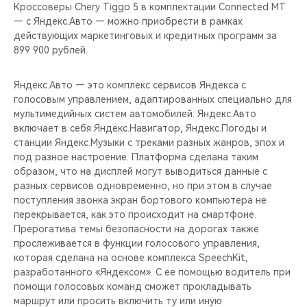
CHERY REMOTE
Кроссоверы Сhery Tiggo 5 в комплектации Connected MT
— c Яндекс.Авто — можно приобрести в рамках
действующих маркетинговых и кредитных программ за
CHERY И СПОРТ
899 900 рублей.
НАШИ МЕРОПРИЯТИЯ
Яндекс.Авто — это комплекс сервисов Яндекса с
голосовым управлением, адаптированных специально для
ВИДЕООБЗОРЫ
мультимедийных систем автомобилей. Яндекс.Авто
включает в себя Яндекс.Навигатор, Яндекс.Погоды и
CHERY ДЛЯ ДЕТЕЙ
станции Яндекс.Музыки с треками разных жанров, эпох и
под разное настроение. Платформа сделана таким
образом, что на дисплей могут выводиться данные с
разных сервисов одновременно, но при этом в случае
поступления звонка экран бортового компьютера не
перекрывается, как это происходит на смартфоне.
Прерогатива темы безопасности на дорогах также
прослеживается в функции голосового управления,
которая сделана на основе комплекса SpeechKit,
разработанного «Яндексом». С ее помощью водитель при
помощи голосовых команд сможет прокладывать
маршрут или просить включить ту или иную