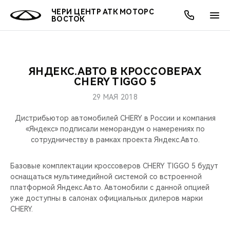
ЧЕРИ ЦЕНТР АТК МОТОРС
ВОСТОК
ЯНДЕКС.АВТО В КРОССОВЕРАХ
ОНЛАЙН СЕРВИСЫ
ПОКУПАТЕЛЯМ
ВЛАДЕЛЬЦАМ
О КОМПАНИИ
МИР CHERY
МОДЕЛИ
АКЦИИ
CHERY TIGGO 5
29 МАЯ 2018
ВЫБОР И ПОКУПКА
СЕРВИС
АКСЕССУАРЫ
ВЫГОДЫ И АКЦИИ
ВЫБОР И ПОКУПКА
О НАС
ВСЕ МОДЕЛИ
Дистрибьютор автомобилей CHERY в России и компания
КРЕДИТ И СТРАХОВАНИЕ
ЗАПЧАСТИ И АКСЕССУАРЫ
О БРЕНДЕ
КРЕДИТ
МЫ В СОЦСЕТЯХ
«Яндекс» подписали меморандум о намерениях по
КРОССОВЕРЫ
сотрудничеству в рамках проекта Яндекс.Авто.
ПОДДЕРЖКА
CHERY В СОЦСЕТЯХ
СЕДАНЫ
Базовые комплектации кроссоверов CHERY TIGGO 5 будут
оснащаться мультимедийной системой со встроенной
CHERY CONNECT
ЛЮДИ CHERY
платформой Яндекс.Авто. Автомобили с данной опцией
НОВИНКИ
уже доступны в салонах официальных дилеров марки
БЛАГОТВОРИТЕЛЬНОСТЬ
CHERY.