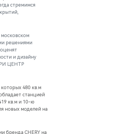
егда стремимся
ткрытий,
 московском
ими решениями
 оценят
ности и дизайну
ЕРИ ЦЕНТР
которых 480 кв.м
обладает станцией
19 кв.м и 10-ю
ля новых моделей на
ии бренда CHERY на