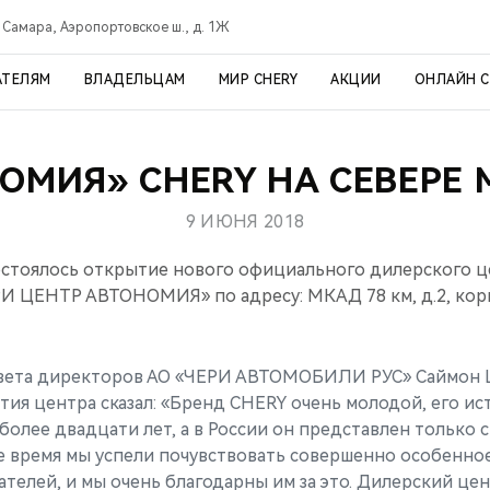
Самара, Аэропортовское ш., д. 1Ж
АТЕЛЯМ
ВЛАДЕЛЬЦАМ
МИР CHERY
АКЦИИ
ОНЛАЙН 
ОМИЯ» CHERY НА СЕВЕРЕ
9 ИЮНЯ 2018
остоялось открытие нового официального дилерского 
И ЦЕНТР АВТОНОМИЯ» по адресу: МКАД 78 км, д.2, корп
вета директоров АО «ЧЕРИ АВТОМОБИЛИ РУС» Саймон Ш
ия центра сказал: «Бренд CHERY очень молодой, его ис
более двадцати лет, а в России он представлен только с
ое время мы успели почувствовать совершенно особенн
ателей, и мы очень благодарны им за это. Дилерский це