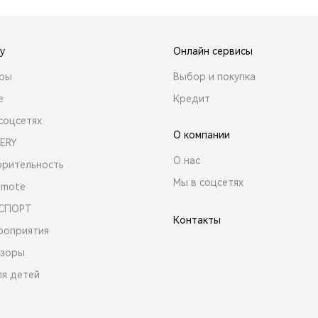
y
Онлайн сервисы
ары
Выбор и покупка
е
Кредит
соцсетях
О компании
ERY
О нас
орительность
Мы в соцсетях
emote
 СПОРТ
Контакты
роприятия
зоры
ля детей