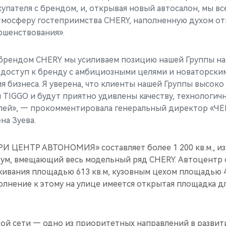
упателя с брендом, и, открывая новый автосалон, мы вс
тмосферу гостеприимства CHERY, наполненную духом о
ршенствования».
брендом CHERY мы усиливаем позицию нашей Группы на
 доступ к бренду с амбициозными целями и новаторск
я бизнеса. Я уверена, что клиенты нашей Группы высоко
 TIGGO и будут приятно удивлены качеству, технологич
лей», — прокомментировала генеральный директор «Ч
а Зуева.
И ЦЕНТР АВТОНОМИЯ» составляет более 1 200 кв.м., из 
ум, вмещающий весь модельный ряд CHERY. Автоцентр 
живания площадью 613 кв.м, кузовным цехом площадью 4
олнение к этому на улице имеется открытая площадка д
ой сети — одно из приоритетных направлений в развит