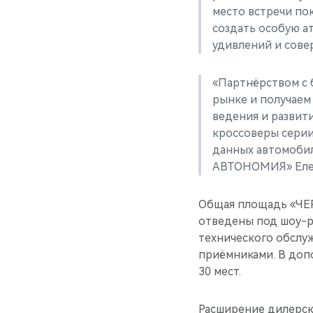
место встречи пок
создать особую а
удивлений и сове
«Партнёрством с 
рынке и получаем
ведения и развити
кроссоверы серии
данных автомоби
АВТОНОМИЯ» Елен
Общая площадь «ЧЕР
отведены под шоу-р
технического обслу
приёмниками. В доп
30 мест.
Расширение дилерск