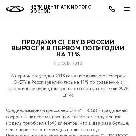
ЧЕРИ ЦЕНТР АТК МОТОРС
ВОСТОК
ПРОДАЖИ CHERY В РОССИИ
ОНЛАЙН СЕРВИСЫ
ПОКУПАТЕЛЯМ
ВЛАДЕЛЬЦАМ
О КОМПАНИИ
МИР CHERY
МОДЕЛИ
АКЦИИ
ВЫРОСЛИ В ПЕРВОМ ПОЛУГОДИИ
НА 11%
ВЫБОР И ПОКУПКА
СЕРВИС
АКСЕССУАРЫ
ВЫГОДЫ И АКЦИИ
ВЫБОР И ПОКУПКА
О НАС
ВСЕ МОДЕЛИ
4 ИЮЛЯ 2018
КРЕДИТ И СТРАХОВАНИЕ
ЗАПЧАСТИ И АКСЕССУАРЫ
О БРЕНДЕ
КРЕДИТ
МЫ В СОЦСЕТЯХ
В первом полугодии 2018 года продажи кроссоверов
КРОССОВЕРЫ
CHERY в России увеличились на 11% по сравнению с
аналогичным периодом прошлого года и составили 2925
ПОДДЕРЖКА
CHERY В СОЦСЕТЯХ
штук.
СЕДАНЫ
CHERY CONNECT
ЛЮДИ CHERY
Среднеразмерный кроссовер CHERY TIGGO 3 продолжает
НОВИНКИ
сохранять лидерские позиции, так в этом году данную
БЛАГОТВОРИТЕЛЬНОСТЬ
модель приобрели 1698 клиентов, что в два раза больше,
чем в первые шесть месяцев прошлого года.