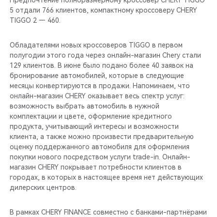
Предпочтение полноразмерному кроссовер CHERY TIGGO
CHERY REMOTE
5 отдали 766 клиентов, компактному кроссоверу CHERY
TIGGO 2 — 460.
CHERY И СПОРТ
Обладателями новых кроссоверов TIGGO в первом
НАШИ МЕРОПРИЯТИЯ
полугодии этого года через онлайн-магазин Chery стали
129 клиентов. В июне было подано более 40 заявок на
ВИДЕООБЗОРЫ
бронирование автомобилей, которые в следующие
месяцы конвертируются в продажи. Напоминаем, что
онлайн-магазин CHERY оказывает весь спектр услуг:
CHERY ДЛЯ ДЕТЕЙ
возможность выбрать автомобиль в нужной
комплектации и цвете, оформление кредитного
продукта, учитывающий интересы и возможности
клиента, а также можно произвести предварительную
оценку поддержанного автомобиля для оформления
покупки нового посредством услуги trade-in. Онлайн-
магазин CHERY покрывает потребности клиентов в
городах, в которых в настоящее время нет действующих
дилерских центров.
В рамках CHERY FINANCE совместно с банками-партнёрами