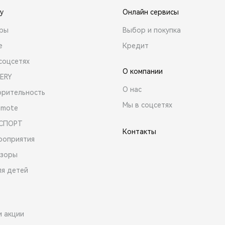
y
Онлайн сервисы
ары
Выбор и покупка
е
Кредит
соцсетях
О компании
ERY
О нас
орительность
Мы в соцсетях
emote
 СПОРТ
Контакты
роприятия
зоры
ля детей
и акции