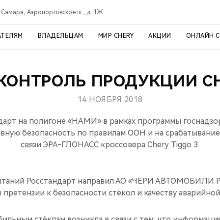
Самара, Аэропортовское ш., д. 1Ж
АТЕЛЯМ
ВЛАДЕЛЬЦАМ
МИР CHERY
АКЦИИ
ОНЛАЙН 
КОНТРОЛЬ ПРОДУКЦИИ C
14 НОЯБРЯ 2018
ндарт на полигоне «НАМИ» в рамках программы госнадзо
ивную безопасность по правилам ООН и на срабатывани
связи ЭРА-ГЛОНАСС кроссовера Chery Tiggo 3.
ытаний Росстандарт направил АО «ЧЕРИ АВТОМОБИЛИ Р
претензии к безопасности стёкол и качеству аварийной 
ильным стёклам возникла в связи с тем, что информация