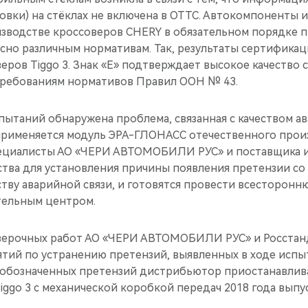
вки) на стёклах не включена в ОТТС. Автокомпоненты и
изводстве кроссоверов CHERY в обязательном порядке 
сно различным нормативам. Так, результаты сертификац
веров Tiggo 3. Знак «E» подтверждает высокое качество с
требованиям нормативов Правил ООН № 43.
пытаний обнаружена проблема, связанная с качеством ав
 применяется модуль ЭРА-ГЛОНАСС отечественного прои
ециалисты АО «ЧЕРИ АВТОМОБИЛИ РУС» и поставщика и
тва для установления причины появления претензии со
ству аварийной связи, и готовятся провести всесторон
тельным центром.
верочных работ АО «ЧЕРИ АВТОМОБИЛИ РУС» и Росстан
тий по устранению претензий, выявленных в ходе испы
обозначенных претензий дистрибьютор приостанавлив
iggo 3 с механической коробкой передач 2018 года выпус