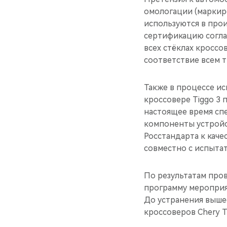
омологации (маркиро
используются в про
сертификацию согла
всех стёклах кроссо
соответствие всем 
Также в процессе ис
кроссовере Tiggo 3
настоящее время сп
компоненты устройс
Росстандарта к каче
совместно с испыта
По результатам про
программу мероприя
До устранения выше
кроссоверов Chery T