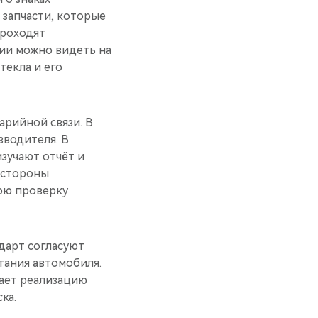
 запчасти, которые
проходят
ии можно видеть на
текла и его
арийной связи. В
зводителя. В
зучают отчёт и
 стороны
нюю проверку
дарт согласуют
тания автомобиля.
ает реализацию
ка.