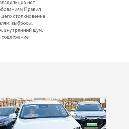
 владельцев нет
ребованиям Правил
ющего столкновение
елям: выбросы,
я, внутренний шум,
, содержание