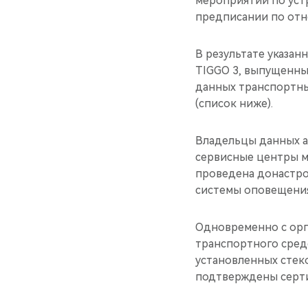
мероприятий по уст
предписании по отн
В результате указа
TIGGO 3, выпущенные
данных транспортны
(список ниже).
Владельцы данных а
сервисные центры м
проведена донастро
системы оповещения
Одновременно с орг
транспортного сред
установленных стек
подтверждены серти