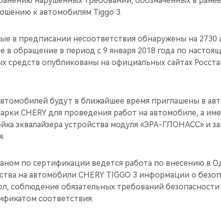
ранению нарушенных требований, обозначенных в ране
ошению к автомобилям Tiggo 3.
нные в предписании несоответствия обнаружены на 2730
 в обращение в период с 9 января 2018 года по настоя
х средств опубликованы на официальных сайтах Росста
втомобилей будут в ближайшее время приглашены в ав
арки CHERY для проведения работ на автомобиле, а им
йка эквалайзера устройства модуля «ЭРА-ГЛОНАСС» и з
.
аном по сертификации ведется работа по внесению в О
ства на автомобили CHERY TIGGO 3 информации о безо
ол, соблюдение обязательных требований безопасности
фикатом соответствия.