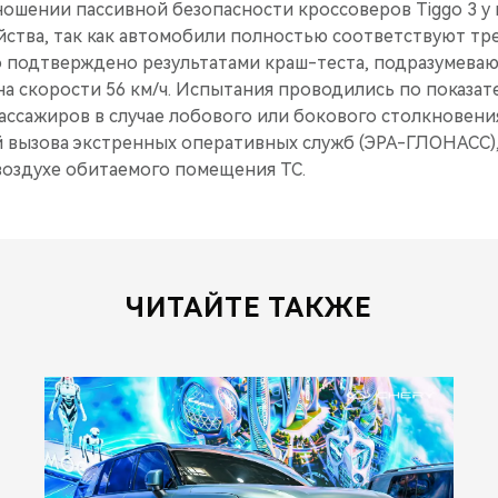
ношении пассивной безопасности кроссоверов Tiggo 3 у
йства, так как автомобили полностью соответствуют т
о подтверждено результатами краш-теста, подразумева
а скорости 56 км/ч. Испытания проводились по показат
ассажиров в случае лобового или бокового столкновени
 вызова экстренных оперативных служб (ЭРА-ГЛОНАСС)
воздухе обитаемого помещения ТС.
ЧИТАЙТЕ ТАКЖЕ