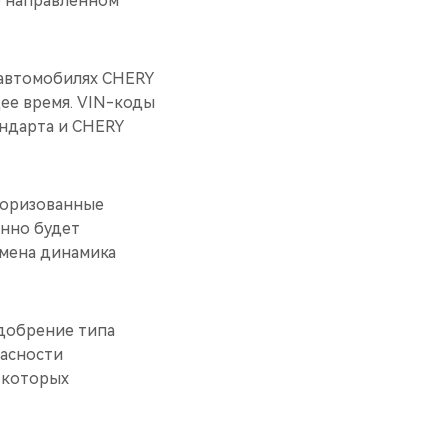
е направленном
 автомобилях CHERY
щее время. VIN-коды
ндарта и CHERY
торизованные
енно будет
амена динамика
добрение типа
пасности
 которых