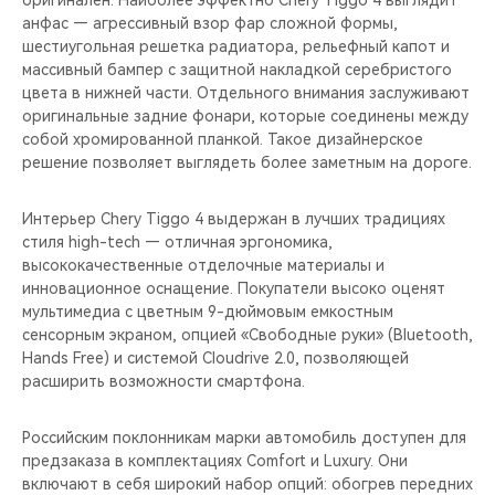
оригинален. Наиболее эффектно Chery Tiggo 4 выглядит
CHERY REMOTE
анфас — агрессивный взор фар сложной формы,
шестиугольная решетка радиатора, рельефный капот и
CHERY И СПОРТ
массивный бампер с защитной накладкой серебристого
цвета в нижней части. Отдельного внимания заслуживают
НАШИ МЕРОПРИЯТИЯ
оригинальные задние фонари, которые соединены между
собой хромированной планкой. Такое дизайнерское
решение позволяет выглядеть более заметным на дороге.
ВИДЕООБЗОРЫ
Интерьер Chery Tiggo 4 выдержан в лучших традициях
CHERY ДЛЯ ДЕТЕЙ
стиля high-tech — отличная эргономика,
высококачественные отделочные материалы и
инновационное оснащение. Покупатели высоко оценят
мультимедиа с цветным 9-дюймовым емкостным
сенсорным экраном, опцией «Свободные руки» (Bluetooth,
Hands Free) и системой Cloudrive 2.0, позволяющей
расширить возможности смартфона.
Российским поклонникам марки автомобиль доступен для
предзаказа в комплектациях Comfort и Luxury. Они
включают в себя широкий набор опций: обогрев передних