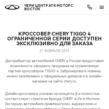
ЧЕРИ ЦЕНТР АТК МОТОРС
ВОСТОК
КРОССОВЕР CHERY TIGGO 4
ОНЛАЙН СЕРВИСЫ
ПОКУПАТЕЛЯМ
ВЛАДЕЛЬЦАМ
О КОМПАНИИ
МИР CHERY
МОДЕЛИ
АКЦИИ
ОГРАНИЧЕННОЙ СЕРИИ ДОСТУПЕН
ЭКСКЛЮЗИВНО ДЛЯ ЗАКАЗА
ВЫБОР И ПОКУПКА
СЕРВИС
АКСЕССУАРЫ
ВЫГОДЫ И АКЦИИ
ВЫБОР И ПОКУПКА
О НАС
ВСЕ МОДЕЛИ
27 ФЕВРАЛЯ 2019
КРЕДИТ И СТРАХОВАНИЕ
ЗАПЧАСТИ И АКСЕССУАРЫ
О БРЕНДЕ
КРЕДИТ
МЫ В СОЦСЕТЯХ
Дистрибьютор автомобилей CHERY в России предоставил
КРОССОВЕРЫ
возможность оформить предзаказ на ограниченную
партию кроссоверов TIGGO 4. Забронировать новинку
ПОДДЕРЖКА
CHERY В СОЦСЕТЯХ
можно эксклюзивно у официальных дилеров и в онлайн-
СЕДАНЫ
магазине на сайте chery.ru.
CHERY CONNECT
ЛЮДИ CHERY
НОВИНКИ
Дизайн кроссовера основан на концепте β и полностью
БЛАГОТВОРИТЕЛЬНОСТЬ
соответствует стратегии бренда CHERY «Life in Motion».
Экстерьер автомобиля привлекателен, выразителен и