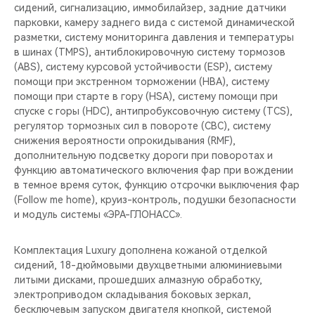
сидений, сигнализацию, иммобилайзер, задние датчики
парковки, камеру заднего вида с системой динамической
разметки, систему мониторинга давления и температуры
в шинах (TMPS), антиблокировочную систему тормозов
(ABS), систему курсовой устойчивости (ESP), систему
помощи при экстренном торможении (HBA), систему
помощи при старте в гору (HSA), систему помощи при
спуске с горы (HDC), антипробуксовочную систему (TCS),
регулятор тормозных сил в повороте (CBC), систему
снижения вероятности опрокидывания (RMF),
дополнительную подсветку дороги при поворотах и
функцию автоматического включения фар при вождении
в темное время суток, функцию отсрочки выключения фар
(Follow me home), круиз-контроль, подушки безопасности
и модуль системы «ЭРА-ГЛОНАСС».
Комплектация Luxury дополнена кожаной отделкой
сидений, 18-дюймовыми двухцветными алюминиевыми
литыми дисками, прошедших алмазную обработку,
электроприводом складывания боковых зеркал,
бесключевым запуском двигателя кнопкой, системой