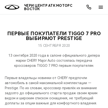
ЧЕРИ ЦЕНТР АТК МОТОРС
ВОСТОК
ПЕРВЫЕ ПОКУПАТЕЛИ TIGGO 7 PRO
ОНЛАЙН СЕРВИСЫ
ПОКУПАТЕЛЯМ
ВЛАДЕЛЬЦАМ
О КОМПАНИИ
МИР CHERY
МОДЕЛИ
АКЦИИ
ВЫБИРАЮТ PRESTIGE
15 СЕНТЯБРЯ 2020
ВЫБОР И ПОКУПКА
СЕРВИС
АКСЕССУАРЫ
ВЫГОДЫ И АКЦИИ
ВЫБОР И ПОКУПКА
О НАС
ВСЕ МОДЕЛИ
13 сентября 2020 года в салоне официального дилера
КРЕДИТ И СТРАХОВАНИЕ
ЗАПЧАСТИ И АКСЕССУАРЫ
О БРЕНДЕ
КРЕДИТ
МЫ В СОЦСЕТЯХ
марки CHERY Major Auto состоялась передача
КРОССОВЕРЫ
кроссоверов TIGGO 7 PRO первым покупателям.
ПОДДЕРЖКА
CHERY В СОЦСЕТЯХ
СЕДАНЫ
Первые владельцы новинки от CHERY предпочли
автомобиль в самой максимальной комплектации —
CHERY CONNECT
ЛЮДИ CHERY
Prestige. По их словам, кроссовер привлёк их внимание
НОВИНКИ
задолго до официального старта продаж своим ярким
БЛАГОТВОРИТЕЛЬНОСТЬ
видом и широким списком оснащения, не требующий
доплаты за опции важные для комфортного владения.