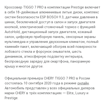
CHERY REMOTE
Кроссовер TIGGO 7 PRO в комплектации Prestige включает
в себя 18-дюймовые алюминиевые литые диски, комплекс
CHERY И СПОРТ
систем безопасности ESP BOSCH 9.3, датчики давления в
шинах, бесключевой доступ в салон и запуск двигателя
НАШИ МЕРОПРИЯТИЯ
кнопкой, электрический стояночный тормоз с функцией
AutoHold, дистанционный запуск двигателя, кожаный
ВИДЕООБЗОРЫ
салон, цифровую приборную панель, сенсорные экраны
мультимедиа и управления двухзонным климатом, полный
«зимний» пакет, включающий обогрев всей поверхности
CHERY ДЛЯ ДЕТЕЙ
лобового стекла и форсунок омывателя, шесть
динамиков, атмосферную подсветку интерьера,
беспроводную зарядку для смартфона, панорамную
крышу и многое другое.
Официальная премьера CHERY TIGGO 7 PRO в России
состоялась 10 сентября 2020 года в режиме
онлайн
.
Автомобиль представлен у всех официальных дилеров
марки CHERY в трёх комплектациях — Elite, Luxury и
Prestige.