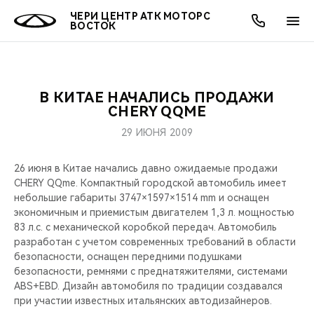
ЧЕРИ ЦЕНТР АТК МОТОРС
ВОСТОК
В КИТАЕ НАЧАЛИСЬ ПРОДАЖИ
ОНЛАЙН СЕРВИСЫ
ПОКУПАТЕЛЯМ
ВЛАДЕЛЬЦАМ
О КОМПАНИИ
МИР CHERY
МОДЕЛИ
АКЦИИ
CHERY QQME
29 ИЮНЯ 2009
ВЫБОР И ПОКУПКА
СЕРВИС
АКСЕССУАРЫ
ВЫГОДЫ И АКЦИИ
ВЫБОР И ПОКУПКА
О НАС
ВСЕ МОДЕЛИ
26 июня в Китае начались давно ожидаемые продажи
КРЕДИТ И СТРАХОВАНИЕ
ЗАПЧАСТИ И АКСЕССУАРЫ
О БРЕНДЕ
КРЕДИТ
МЫ В СОЦСЕТЯХ
CHERY QQme. Компактный городской автомобиль имеет
КРОССОВЕРЫ
небольшие габариты 3747×1597×1514 mm и оснащен
ПОДДЕРЖКА
CHERY В СОЦСЕТЯХ
экономичным и приемистым двигателем 1,3 л. мощностью
СЕДАНЫ
83 л.с. с механической коробкой передач. Автомобиль
разработан с учетом современных требований в области
CHERY CONNECT
ЛЮДИ CHERY
безопасности, оснащен передними подушками
НОВИНКИ
безопасности, ремнями с преднатяжителями, системами
БЛАГОТВОРИТЕЛЬНОСТЬ
ABS+EBD. Дизайн автомобиля по традиции создавался
при участии известных итальянских автодизайнеров.