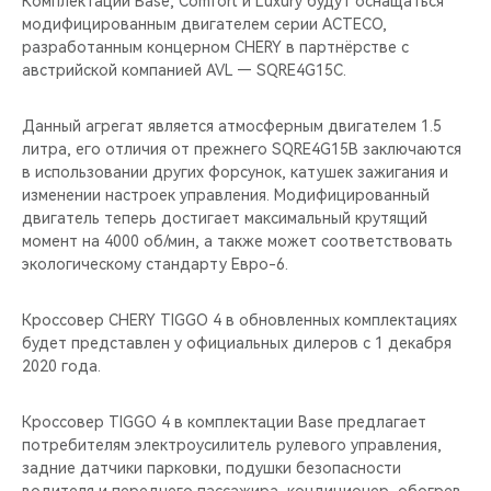
Комплектации Base, Comfort и Luxury будут оснащаться
CHERY REMOTE
модифицированным двигателем серии ACTECO,
разработанным концерном CHERY в партнёрстве с
CHERY И СПОРТ
австрийской компанией AVL — SQRE4G15C.
НАШИ МЕРОПРИЯТИЯ
Данный агрегат является атмосферным двигателем 1.5
литра, его отличия от прежнего SQRE4G15B заключаются
ВИДЕООБЗОРЫ
в использовании других форсунок, катушек зажигания и
изменении настроек управления. Модифицированный
двигатель теперь достигает максимальный крутящий
CHERY ДЛЯ ДЕТЕЙ
момент на 4000 об/мин, а также может соответствовать
экологическому стандарту Евро-6.
Кроссовер CHERY TIGGO 4 в обновленных комплектациях
будет представлен у официальных дилеров с 1 декабря
2020 года.
Кроссовер TIGGO 4 в комплектации Base предлагает
потребителям электроусилитель рулевого управления,
задние датчики парковки, подушки безопасности