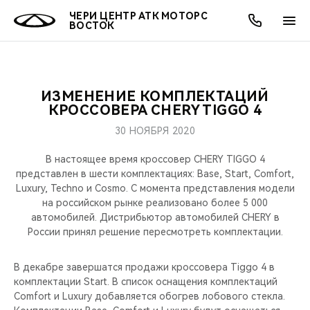
ЧЕРИ ЦЕНТР АТК МОТОРС
ВОСТОК
ИЗМЕНЕНИЕ КОМПЛЕКТАЦИЙ
ОНЛАЙН СЕРВИСЫ
ПОКУПАТЕЛЯМ
ВЛАДЕЛЬЦАМ
О КОМПАНИИ
МИР CHERY
МОДЕЛИ
АКЦИИ
КРОССОВЕРА CHERY TIGGO 4
30 НОЯБРЯ 2020
ВЫБОР И ПОКУПКА
СЕРВИС
АКСЕССУАРЫ
ВЫГОДЫ И АКЦИИ
ВЫБОР И ПОКУПКА
О НАС
ВСЕ МОДЕЛИ
В настоящее время кроссовер CHERY TIGGO 4
КРЕДИТ И СТРАХОВАНИЕ
ЗАПЧАСТИ И АКСЕССУАРЫ
О БРЕНДЕ
КРЕДИТ
МЫ В СОЦСЕТЯХ
представлен в шести комплектациях: Base, Start, Comfort,
КРОССОВЕРЫ
Luxury, Techno и Cosmo. С момента представления модели
на российском рынке реализовано более 5 000
ПОДДЕРЖКА
CHERY В СОЦСЕТЯХ
автомобилей. Дистрибьютор автомобилей CHERY в
СЕДАНЫ
России принял решение пересмотреть комплектации.
CHERY CONNECT
ЛЮДИ CHERY
НОВИНКИ
В декабре завершатся продажи кроссовера Tiggo 4 в
БЛАГОТВОРИТЕЛЬНОСТЬ
комплектации Start. В список оснащения комплектаций
Comfort и Luxury добавляется обогрев лобового стекла.