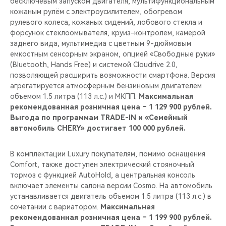
бесключевым запуском двигателя, мультифункциональным
кожаным рулём c электроусилителем, обогревом
рулевого колеса, кожаных сидений, лобового стекла и
форсунок стеклоомывателя, круиз-контролем, камерой
заднего вида, мультимедиа с цветным 9-дюймовым
емкостным сенсорным экраном, опцией «Свободные руки»
(Bluetooth, Hands Free) и системой Cloudrive 2.0,
позволяющей расширить возможности смартфона. Версия
агрегатируется атмосферным бензиновым двигателем
объемом 1.5 литра (113 л.с.) и МКПП.
Максимальная
рекомендованная розничная цена – 1 129 900 рублей.
Выгода по программам TRADE-IN и «Семейный
автомобиль CHERY» достигает 100 000 рублей.
В комплектации Luxury покупателям, помимо оснащения
Comfort, также доступен электрический стояночный
тормоз с функцией AutoHold, а центральная консоль
включает элементы салона верcии Cosmo. На автомобиль
устанавливается двигатель объемом 1.5 литра (113 л.с.) в
сочетании с вариатором.
Максимальная
рекомендованная розничная цена – 1 199 900 рублей.