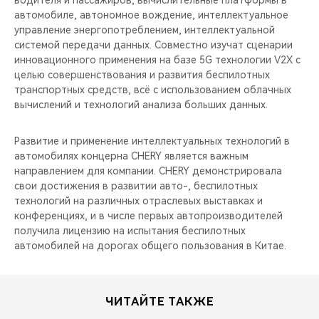
водителя и пассажиров, вычислительные платформы в
CHERY REMOTE
автомобиле, автономное вождение, интеллектуальное
управление энергопотреблением, интеллектуальной
CHERY И СПОРТ
системой передачи данных. Совместно изучат сценарии
инновационного применения на базе 5G технологии V2X c
НАШИ МЕРОПРИЯТИЯ
целью совершенствования и развития беспилотных
транспортных средств, всё с использованием облачных
вычислений и технологий анализа больших данных.
ВИДЕООБЗОРЫ
Развитие и применение интеллектуальных технологий в
CHERY ДЛЯ ДЕТЕЙ
автомобилях концерна CHERY является важным
направлением для компании. CHERY демонстрировала
свои достижения в развитии авто-, беспилотных
технологий на различных отраслевых выставках и
конференциях, и в числе первых автопроизводителей
получила лицензию на испытания беспилотных
автомобилей на дорогах общего пользования в Китае.
ЧИТАЙТЕ ТАКЖЕ