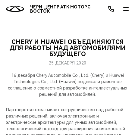
ЧЕРИ ЦЕНТР АТК МОТОРС
ВОСТОК
CHERY И HUAWEI ОБЪЕДИНЯЮТСЯ
ОНЛАЙН СЕРВИСЫ
ПОКУПАТЕЛЯМ
ВЛАДЕЛЬЦАМ
О КОМПАНИИ
МИР CHERY
МОДЕЛИ
АКЦИИ
ДЛЯ РАБОТЫ НАД АВТОМОБИЛЯМИ
БУДУЩЕГО
ВЫБОР И ПОКУПКА
СЕРВИС
АКСЕССУАРЫ
ВЫГОДЫ И АКЦИИ
ВЫБОР И ПОКУПКА
О НАС
ВСЕ МОДЕЛИ
25 ДЕКАБРЯ 2020
КРЕДИТ И СТРАХОВАНИЕ
ЗАПЧАСТИ И АКСЕССУАРЫ
О БРЕНДЕ
КРЕДИТ
МЫ В СОЦСЕТЯХ
16 декабря Chery Automobile Co., Ltd. (Chery) и Huawei
КРОССОВЕРЫ
Technologies Co., Ltd. (Huawei) подписали рамочное
соглашение о совместной разработке интеллектуальных
ПОДДЕРЖКА
CHERY В СОЦСЕТЯХ
решений для автомобилей.
СЕДАНЫ
CHERY CONNECT
ЛЮДИ CHERY
Партнерство охватывает сотрудничество над работой
НОВИНКИ
различных решений, включая электронные и
БЛАГОТВОРИТЕЛЬНОСТЬ
электрические архитектуры для умных автомобилей,
технологический подход для расширения возможностей