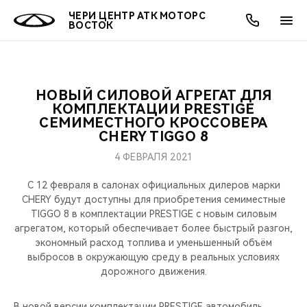
ЧЕРИ ЦЕНТР АТК МОТОРС
ВОСТОК
НОВЫЙ СИЛОВОЙ АГРЕГАТ ДЛЯ
ОНЛАЙН СЕРВИСЫ
ПОКУПАТЕЛЯМ
ВЛАДЕЛЬЦАМ
О КОМПАНИИ
МИР CHERY
МОДЕЛИ
АКЦИИ
КОМПЛЕКТАЦИИ PRESTIGE
СЕМИМЕСТНОГО КРОССОВЕРА
CHERY TIGGO 8
ВЫБОР И ПОКУПКА
СЕРВИС
АКСЕССУАРЫ
ВЫГОДЫ И АКЦИИ
ВЫБОР И ПОКУПКА
О НАС
ВСЕ МОДЕЛИ
4 ФЕВРАЛЯ 2021
КРЕДИТ И СТРАХОВАНИЕ
ЗАПЧАСТИ И АКСЕССУАРЫ
О БРЕНДЕ
КРЕДИТ
МЫ В СОЦСЕТЯХ
КРОССОВЕРЫ
С 12 февраля в салонах официальных дилеров марки
CHERY будут доступны для приобретения семиместные
ПОДДЕРЖКА
CHERY В СОЦСЕТЯХ
TIGGO 8 в комплектации PRESTIGE с новым силовым
СЕДАНЫ
агрегатом, который обеспечивает более быстрый разгон,
CHERY CONNECT
ЛЮДИ CHERY
экономный расход топлива и уменьшенный объём
выбросов в окружающую среду в реальных условиях
НОВИНКИ
дорожного движения.
БЛАГОТВОРИТЕЛЬНОСТЬ
В новой версии комплектации PRESTIGE автомобиль