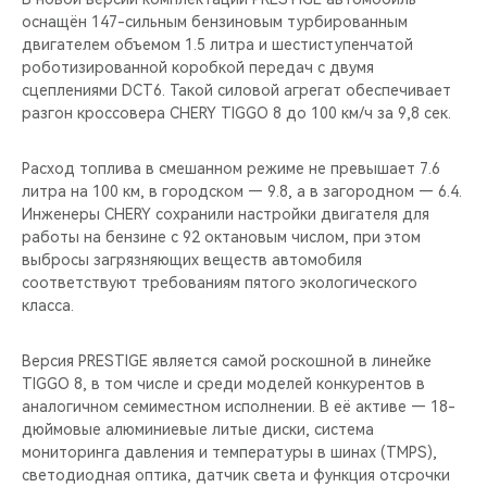
CHERY REMOTE
оснащён 147-сильным бензиновым турбированным
двигателем объемом 1.5 литра и шестиступенчатой
CHERY И СПОРТ
роботизированной коробкой передач с двумя
сцеплениями DCT6. Такой силовой агрегат обеспечивает
разгон кроссовера CHERY TIGGO 8 до 100 км/ч за 9,8 сек.
НАШИ МЕРОПРИЯТИЯ
Расход топлива в смешанном режиме не превышает 7.6
ВИДЕООБЗОРЫ
литра на 100 км, в городском — 9.8, а в загородном — 6.4.
Инженеры CHERY сохранили настройки двигателя для
CHERY ДЛЯ ДЕТЕЙ
работы на бензине с 92 октановым числом, при этом
выбросы загрязняющих веществ автомобиля
соответствуют требованиям пятого экологического
класса.
Версия PRESTIGE является самой роскошной в линейке
TIGGO 8, в том числе и среди моделей конкурентов в
аналогичном семиместном исполнении. В её активе — 18-
дюймовые алюминиевые литые диски, система
мониторинга давления и температуры в шинах (TMPS),
светодиодная оптика, датчик света и функция отсрочки