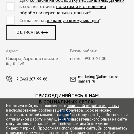
Даю
согласие на обработку персональных данных
в соответствии с
политикой в отношении
обработки персональных данных
*
Согласен на
рекламную коммуникацию
*
ПОДПИСАТЬСЯ
Адрес:
Режим работы:
Самара, Аэропортовское
пн-вс: 09:00-21:00
ш., д. 1Ж
marketing@atkmotors-
+7 (846) 207-99-88
samara.ru
ПРИСОЕДИНЯЙТЕСЬ К НАМ
В СОЦИАЛЬНЫХ СЕТЯХ:
Используя сайт, вы соглашаетесь с
политикой обработки данных
и использованием cookies вашего браузера. Cookies можно
отключить в любой момент в настройках браузера. Для обеспечения
оптимальной работы и улучшения пользовательского опыта на сайте
могут использоваться системы веб-аналитики (в том числе
СПЕЦПРЕДЛОЖЕНИЯ
Яндекс.Метрика). Продолжая использование сайта, Вы соглашаетесь
с применением указанных технологий и размещением cookie-