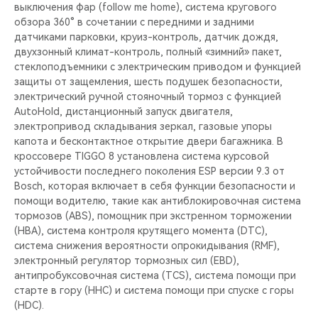
выключения фар (follow me home), система кругового
обзора 360° в сочетании с передними и задними
датчиками парковки, круиз-контроль, датчик дождя,
двухзонный климат-контроль, полный «зимний» пакет,
cтеклоподъемники с электрическим приводом и функцией
защиты от защемления, шесть подушек безопасности,
электрический ручной стояночный тормоз с функцией
AutoHold, дистанционный запуск двигателя,
электропривод складывания зеркал, газовые упоры
капота и бесконтактное открытие двери багажника. В
кроссовере TIGGO 8 установлена система курсовой
устойчивости последнего поколения ESP версии 9.3 от
Bosch, которая включает в себя функции безопасности и
помощи водителю, такие как антиблокировочная система
тормозов (ABS), помощник при экстренном торможении
(HBA), система контроля крутящего момента (DTC),
система снижения вероятности опрокидывания (RMF),
электронный регулятор тормозных сил (EBD),
антипробуксовочная система (TCS), система помощи при
старте в гору (HHC) и система помощи при спуске с горы
(HDC).