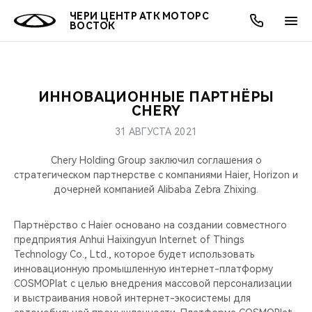
ЧЕРИ ЦЕНТР АТК МОТОРС
ВОСТОК
ИННОВАЦИОННЫЕ ПАРТНЁРЫ
ОНЛАЙН СЕРВИСЫ
ПОКУПАТЕЛЯМ
ВЛАДЕЛЬЦАМ
О КОМПАНИИ
МИР CHERY
МОДЕЛИ
АКЦИИ
CHERY
31 АВГУСТА 2021
ВЫБОР И ПОКУПКА
СЕРВИС
АКСЕССУАРЫ
ВЫГОДЫ И АКЦИИ
ВЫБОР И ПОКУПКА
О НАС
ВСЕ МОДЕЛИ
Chery Holding Group заключил соглашения о
КРЕДИТ И СТРАХОВАНИЕ
ЗАПЧАСТИ И АКСЕССУАРЫ
О БРЕНДЕ
КРЕДИТ
МЫ В СОЦСЕТЯХ
стратегическом партнерстве с компаниями Haier, Horizon и
КРОССОВЕРЫ
дочерней компанией Alibaba Zebra Zhixing.
ПОДДЕРЖКА
CHERY В СОЦСЕТЯХ
СЕДАНЫ
Партнёрство с Haier основано на создании совместного
предприятия Anhui Haixingyun Internet of Things
CHERY CONNECT
ЛЮДИ CHERY
Technology Co., Ltd., которое будет использовать
НОВИНКИ
инновационную промышленную интернет-платформу
БЛАГОТВОРИТЕЛЬНОСТЬ
COSMOPlat с целью внедрения массовой персонализации
и выстраивания новой интернет-экосистемы для