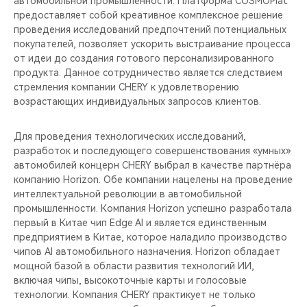
автомобильной промышленности. Платформа COSMOPlat
CHERY REMOTE
предоставляет собой креативное комплексное решение
проведения исследований предпочтений потенциальных
CHERY И СПОРТ
покупателей, позволяет ускорить выстраивание процесса
от идеи до создания готового персонализированного
НАШИ МЕРОПРИЯТИЯ
продукта. Данное сотрудничество является следствием
стремления компании CHERY к удовлетворению
возрастающих индивидуальных запросов клиентов.
ВИДЕООБЗОРЫ
Для проведения технологических исследований,
CHERY ДЛЯ ДЕТЕЙ
разработок и последующего совершенствования «умных»
автомобилей концерн CHERY выбрал в качестве партнёра
компанию Horizon. Обе компании нацелены на проведение
интеллектуальной революции в автомобильной
промышленности. Компания Horizon успешно разработала
первый в Китае чип Edge AI и является единственным
предприятием в Китае, которое наладило производство
чипов AI автомобильного назначения. Horizon обладает
мощной базой в области развития технологий ИИ,
включая чипы, высокоточные карты и голосовые
технологии. Компания CHERY практикует не только