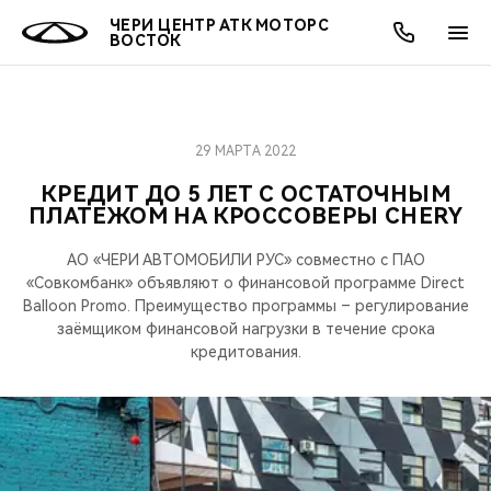
ЧЕРИ ЦЕНТР АТК МОТОРС
ВОСТОК
29 МАРТА 2022
ОНЛАЙН СЕРВИСЫ
ПОКУПАТЕЛЯМ
ВЛАДЕЛЬЦАМ
О КОМПАНИИ
МИР CHERY
МОДЕЛИ
АКЦИИ
КРЕДИТ ДО 5 ЛЕТ С ОСТАТОЧНЫМ
ПЛАТЕЖОМ НА КРОССОВЕРЫ CHERY
ВЫБОР И ПОКУПКА
СЕРВИС
АКСЕССУАРЫ
ВЫГОДЫ И АКЦИИ
ВЫБОР И ПОКУПКА
О НАС
ВСЕ МОДЕЛИ
АО «ЧЕРИ АВТОМОБИЛИ РУС» совместно с ПАО
КРЕДИТ И СТРАХОВАНИЕ
ЗАПЧАСТИ И АКСЕССУАРЫ
О БРЕНДЕ
КРЕДИТ
МЫ В СОЦСЕТЯХ
«Совкомбанк» объявляют о финансовой программе Direct
КРОССОВЕРЫ
Balloon Promo. Преимущество программы – регулирование
ПОДДЕРЖКА
CHERY В СОЦСЕТЯХ
заёмщиком финансовой нагрузки в течение срока
кредитования.
СЕДАНЫ
CHERY CONNECT
ЛЮДИ CHERY
НОВИНКИ
БЛАГОТВОРИТЕЛЬНОСТЬ