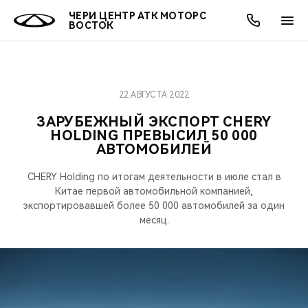
ЧЕРИ ЦЕНТР АТК МОТОРС
ВОСТОК
22 АВГУСТА 2022
ОНЛАЙН СЕРВИСЫ
ПОКУПАТЕЛЯМ
ВЛАДЕЛЬЦАМ
О КОМПАНИИ
МИР CHERY
МОДЕЛИ
АКЦИИ
ЗАРУБЕЖНЫЙ ЭКСПОРТ CHERY
HOLDING ПРЕВЫСИЛ 50 000
ВЫБОР И ПОКУПКА
СЕРВИС
АКСЕССУАРЫ
ВЫГОДЫ И АКЦИИ
ВЫБОР И ПОКУПКА
О НАС
ВСЕ МОДЕЛИ
АВТОМОБИЛЕЙ
КРЕДИТ И СТРАХОВАНИЕ
ЗАПЧАСТИ И АКСЕССУАРЫ
О БРЕНДЕ
КРЕДИТ
МЫ В СОЦСЕТЯХ
CHERY Holding по итогам деятельности в июле стал в
КРОССОВЕРЫ
Китае первой автомобильной компанией,
ПОДДЕРЖКА
CHERY В СОЦСЕТЯХ
экспортировавшей более 50 000 автомобилей за один
месяц.
СЕДАНЫ
CHERY CONNECT
ЛЮДИ CHERY
НОВИНКИ
БЛАГОТВОРИТЕЛЬНОСТЬ