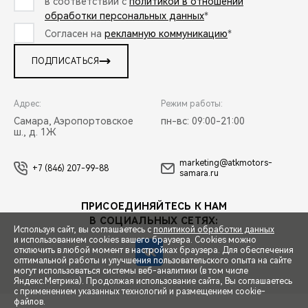
в соответствии с
политикой в отношении
обработки персональных данных
*
Согласен на
рекламную коммуникацию
*
ПОДПИСАТЬСЯ
Адрес:
Режим работы:
Самара, Аэропортовское
пн-вс: 09:00-21:00
ш., д. 1Ж
marketing@atkmotors-
+7 (846) 207-99-88
samara.ru
ПРИСОЕДИНЯЙТЕСЬ К НАМ
В СОЦИАЛЬНЫХ СЕТЯХ:
Используя сайт, вы соглашаетесь с
политикой обработки данных
и использованием cookies вашего браузера. Cookies можно
отключить в любой момент в настройках браузера. Для обеспечения
оптимальной работы и улучшения пользовательского опыта на сайте
могут использоваться системы веб-аналитики (в том числе
СПЕЦПРЕДЛОЖЕНИЯ
Яндекс.Метрика). Продолжая использование сайта, Вы соглашаетесь
с применением указанных технологий и размещением cookie-
файлов.