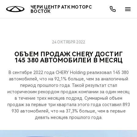
ЧЕРИ ЦЕНТР АТК МОТОРС
ВОСТОК
24 ОКТЯБРЯ 2022
ОНЛАЙН СЕРВИСЫ
ПОКУПАТЕЛЯМ
ВЛАДЕЛЬЦАМ
О КОМПАНИИ
МИР CHERY
МОДЕЛИ
АКЦИИ
ОБЪЕМ ПРОДАЖ CHERY ДОСТИГ
145 380 АВТОМОБИЛЕЙ В МЕСЯЦ
ВЫБОР И ПОКУПКА
СЕРВИС
АКСЕССУАРЫ
ВЫГОДЫ И АКЦИИ
ВЫБОР И ПОКУПКА
О НАС
ВСЕ МОДЕЛИ
В сентябре 2022 года CHERY Holding реализовал 145 380
КРЕДИТ И СТРАХОВАНИЕ
ЗАПЧАСТИ И АКСЕССУАРЫ
О БРЕНДЕ
КРЕДИТ
МЫ В СОЦСЕТЯХ
автомобилей, что на 92,1% больше, чем за аналогичный
КРОССОВЕРЫ
период прошлого года. Такой результат стал
ПОДДЕРЖКА
CHERY В СОЦСЕТЯХ
историческим рекордом продаж компании за один месяц
в течение трех месяцев подряд. Суммарный объем
СЕДАНЫ
продаж за первые три квартала этого года составил 893
CHERY CONNECT
ЛЮДИ CHERY
930 автомобилей, что на 37,3% больше, чем в первые
НОВИНКИ
девять месяцев прошлого года.
БЛАГОТВОРИТЕЛЬНОСТЬ