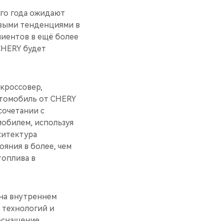
го года ожидают
новыми тенденциями в
иентов в ещё более
CHERY будет
кроссовер,
втомобиль от CHERY
сочетании с
мобилем, используя
хитектура
яния в более, чем
топлива в
 на внутреннем
 технологий и
оснащение,