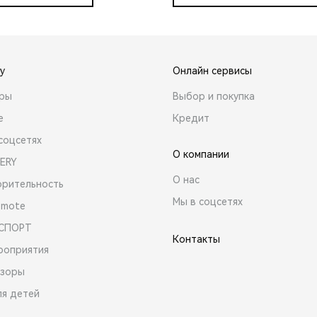
y
Онлайн сервисы
ары
Выбор и покупка
е
Кредит
соцсетях
О компании
ERY
О нас
орительность
Мы в соцсетях
emote
 СПОРТ
Контакты
роприятия
зоры
ля детей