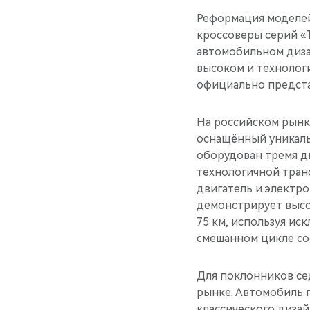
Реформация моделей
кроссоверы серий «T
автомобильном диза
высоком и технолог
официально предста
На российском рынк
оснащённый уникаль
оборудован тремя д
технологичной тран
двигатель и электро
демонстрирует высо
75 км, используя ис
смешанном цикле сос
Для поклонников се
рынке. Автомобиль 
классического диза