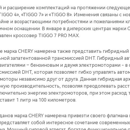
 и расширение комплектаций на протяжении следующе
IGGO 4», «TIGGO 7» и «TIGGO 8». Изменения связаны с 
йне и возрастающими потребностями и пожеланиями кл
ичном оснащении. В январе в дилерских центрах марки 
влен кроссовер TIGGO 7 PRO MAX.
е марка CHERY намерена также представить гибридный 
ной запатентованной трансмиссией DHT. Гибридный а
вигателями – бензиновым и двумя электромоторами - в 
смиссией DHT, которая позволяет гибко управлять авто
моторы независимо друг от друга. Данная гибридная ар
кую производительность, позволяя преодолевать рассто
ключительно энергию электромоторов, при этом расход 
тавит 1 литр на 100 километров.
данов марка CHERY намерена привезти своего флагмана
представляет собой интересное сочетание современных
йна. Мощный силовой агрегат, богатое функциональное 