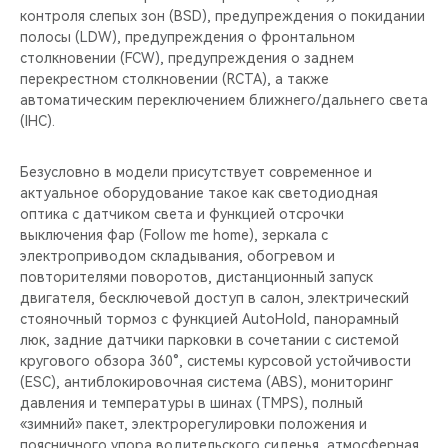
контроля слепых зон (BSD), предупреждения о покидании
полосы (LDW), предупреждения о фронтальном
столкновении (FCW), предупреждения о заднем
перекрестном столкновении (RCTA), а также
автоматическим переключением ближнего/дальнего света
(IHC).
Безусловно в модели присутствует современное и
актуальное оборудование такое как светодиодная
оптика c датчиком света и функцией отсрочки
выключения фар (Follow me home), зеркала с
электроприводом складывания, обогревом и
повторителями поворотов, дистанционный запуск
двигателя, бесключевой доступ в салон, электрический
стояночный тормоз с функцией AutoHold, панорамный
люк, задние датчики парковки в сочетании с системой
кругового обзора 360°, системы курсовой устойчивости
(ESC), антиблокировочная система (ABS), мониторинг
давления и температуры в шинах (TMPS), полный
«зимний» пакет, электрорегулировки положения и
поясничного упора водительского сиденья, атмосферная