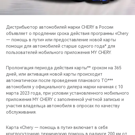
CHERY REMOTE
CHERY И СПОРТ
Дистрибьютор автомобилей марки CHERY в России
НАШИ МЕРОПРИЯТИЯ
объявляет о продлении срока действия программы «Chery
— помощь в пути» или предоставление новой карты
помощи для автомобилей старше одного года* для
ВИДЕООБЗОРЫ
пользователей мобильного приложения MY CHERY.
CHERY ДЛЯ ДЕТЕЙ
Пролонгация периода действия карты** сроком на 365
дней, или активация новой карты происходит
автоматически после проведения планового ТО***
автомобиля у официального дилера марки начиная с 10
марта 2023 года, при условии установленного мобильного
приложения MY CHERY c заполненной учётной записью и
участия владельца автомобиля в опросах по качеству
обслуживания.
Карта «Chery — помощь в пути» включает в себя
круглосуточную техническую помощь в радиусе 200 км от