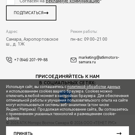
Согласен на
рекламную коммуникацию
*
ПОДПИСАТЬСЯ
Адрес:
Режим работы:
Самара, Аэропортовское
пн-вс: 09:00-21:00
ш., д. 1Ж
marketing@atkmotors-
+7 (846) 207-99-88
samara.ru
ПРИСОЕДИНЯЙТЕСЬ К НАМ
В СОЦИАЛЬНЫХ СЕТЯХ:
Используя сайт, вы соглашаетесь с
политикой обработки данных
и использованием cookies вашего браузера. Cookies можно
отключить в любой момент в настройках браузера. Для обеспечения
оптимальной работы и улучшения пользовательского опыта на сайте
могут использоваться системы веб-аналитики (в том числе
СПЕЦПРЕДЛОЖЕНИЯ
Яндекс.Метрика). Продолжая использование сайта, Вы соглашаетесь
с применением указанных технологий и размещением cookie-
файлов.
© 2026 АТК Моторс Восток Самара
© 2026 ООО «ТЕНЕТ РУС»
ЗАПИСЬ НА ТЕСТ-ДРАЙВ
ПРАВОВАЯ ИНФОРМАЦИЯ
КОНТАКТЫ
КЛИЕНТСКАЯ ПОДДЕРЖКА
ПРИНЯТЬ