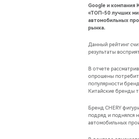
Google и компания 
«ТОП-50 лучших мир
автомобильных прои
рынка.
Данный рейтинг счит
результаты восприя
В отчете рассматрив
опрошены потребите
популярности брендо
Китайские бренды т
Бренд CHERY фигури
подряд и поднялся н
автомобильных прои