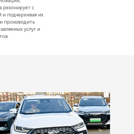
новации,
 резонирует с
 и подчеркивая их
и производить
авляемых услуг и
тов.