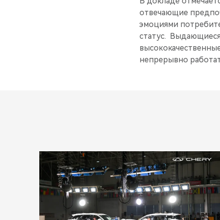
В докладе отмечает
отвечающие предпоч
эмоциями потребите
статус. Выдающиеся
высококачественные
непрерывно работат