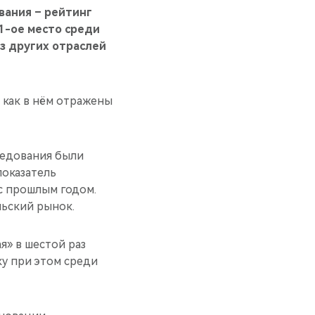
вания – рейтинг
1-ое место среди
з других отраслей
 как в нём отражены
следования были
показатель
с прошлым годом.
ьский рынок.
» в шестой раз
ку при этом среди