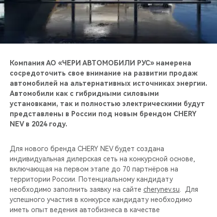
CHERY REMOTE
CHERY И СПОРТ
НАШИ МЕРОПРИЯТИЯ
Компания АО «ЧЕРИ АВТОМОБИЛИ РУС» намерена
сосредоточить свое внимание на развитии продаж
ВИДЕООБЗОРЫ
автомобилей на альтернативных источниках энергии.
Автомобили как с гибридными силовыми
CHERY ДЛЯ ДЕТЕЙ
установками, так и полностью электрическими будут
представлены в России под новым брендом CHERY
NEV в 2024 году.
Для нового бренда CHERY NEV будет создана
индивидуальная дилерская сеть на конкурсной основе,
включающая на первом этапе до 70 партнёров на
территории России. Потенциальному кандидату
необходимо заполнить заявку на сайте
cherynev.su
. Для
успешного участия в конкурсе кандидату необходимо
иметь опыт ведения автобизнеса в качестве