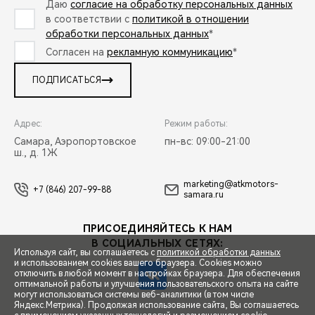
Даю
согласие на обработку персональных данных
в соответствии с
политикой в отношении
обработки персональных данных
*
Согласен на
рекламную коммуникацию
*
ПОДПИСАТЬСЯ
Адрес:
Режим работы:
Самара, Аэропортовское
пн-вс: 09:00-21:00
ш., д. 1Ж
marketing@atkmotors-
+7 (846) 207-99-88
samara.ru
ПРИСОЕДИНЯЙТЕСЬ К НАМ
В СОЦИАЛЬНЫХ СЕТЯХ:
Используя сайт, вы соглашаетесь с
политикой обработки данных
и использованием cookies вашего браузера. Cookies можно
отключить в любой момент в настройках браузера. Для обеспечения
оптимальной работы и улучшения пользовательского опыта на сайте
могут использоваться системы веб-аналитики (в том числе
СПЕЦПРЕДЛОЖЕНИЯ
Яндекс.Метрика). Продолжая использование сайта, Вы соглашаетесь