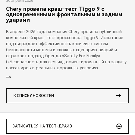
30 апреля 2026
Юшко Роман Александрович
Оборонов Сергей Александрович
Федоренко Вячеслав Викторович
Chery провела краш-тест Tiggo 9 с
одновременными фронтальным и задним
ударами
ООО “ТД АКОС-ЧЕЛНЫ”
МАКСИМУМ ОПТ
ООО “Золотой Дракон”
В апреле 2026 года компания Chery провела публичный
Кривелев Олег Михайлович
Минясаров Жанат Танатарович
Соловей Иван Иванович
комплексный краш-тест кроссовера Tiggo 9. Испытание
подтверждает эффективность ключевых систем
безопасности модели в сложных сценариях аварий и
ООО “АЛЬЯНС-МОТОРС” (Тюмень)
ООО “ФОРПОСТ-АВТО”
Октябрь 2023
отражает подход бренда «Safety For Family»
(«Безопасность для семьи»), ориентированный на защиту
Михеев Виктор Васильевич
Чанкаева Оксана Владиславовна
пассажиров в реальных дорожных условиях.
ООО “АВТО для ВАС”
Дебрянск Авто (Chery)
Октябрь 2023
Федоренко Вячеслав Викторович
Кожин Дмитрий Петрович
К СПИСКУ НОВОСТЕЙ
ООО “РВ Сервис КУБАНЬ”
ООО “КАН АВТО-7”
Октябрь 2023
Оборонов Сергей Александрович
Бикулов Нафис Марсович
ЗАПИСАТЬСЯ НА ТЕСТ-ДРАЙВ
ООО “РВ Сервис КУБАНЬ”
ООО “Золотой Дракон”
ООО “Золотой Дракон”