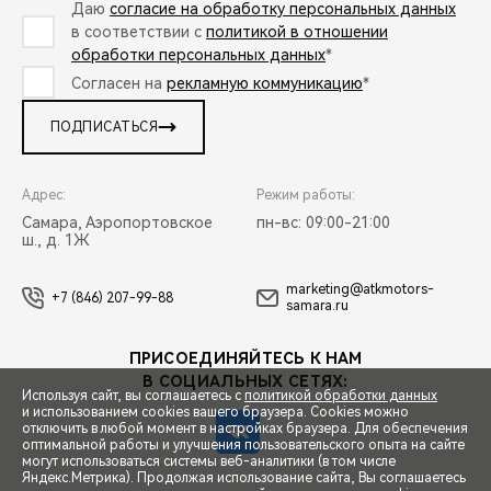
Даю
согласие на обработку персональных данных
в соответствии с
политикой в отношении
обработки персональных данных
*
Согласен на
рекламную коммуникацию
*
ПОДПИСАТЬСЯ
Адрес:
Режим работы:
Самара, Аэропортовское
пн-вс: 09:00-21:00
ш., д. 1Ж
marketing@atkmotors-
+7 (846) 207-99-88
samara.ru
ПРИСОЕДИНЯЙТЕСЬ К НАМ
В СОЦИАЛЬНЫХ СЕТЯХ:
Используя сайт, вы соглашаетесь с
политикой обработки данных
и использованием cookies вашего браузера. Cookies можно
отключить в любой момент в настройках браузера. Для обеспечения
оптимальной работы и улучшения пользовательского опыта на сайте
могут использоваться системы веб-аналитики (в том числе
СПЕЦПРЕДЛОЖЕНИЯ
Яндекс.Метрика). Продолжая использование сайта, Вы соглашаетесь