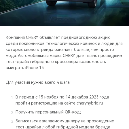
CHERY REMOTE
CHERY И СПОРТ
НАШИ МЕРОПРИЯТИЯ
Компания CHERY объявляет предновогоднюю акцию
среди поклонников технологических новинок и людей для
ВИДЕООБЗОРЫ
которых слово «тренд» означает больше, чем просто
мода. Автомобильная марка CHERY даёт шанс прошедшим
CHERY ДЛЯ ДЕТЕЙ
тест-драйв гибридного кроссовера возможность
выиграть iPhone 15.
Для участия нужно всего 4 шага:
В период с 15 ноября по 14 декабря 2023 года
пройти регистрацию на сайте cheryhybrid.ru
Получить персональный QR-код;
Записаться к желаемому дилеру на прохождение
тест-драйва любой гибридной модели бренда