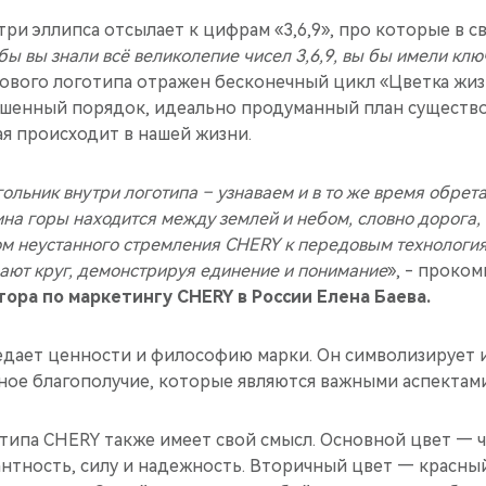
ри эллипса отсылает к цифрам «3,6,9», про которые в с
бы вы знали всё великолепие чисел 3,6,9, вы бы имели клю
нового логотипа отражен бесконечный цикл «Цветка жи
шенный порядок, идеально продуманный план существо
я происходит в нашей жизни.
льник внутри логотипа – узнаваем и в то же время обрета
на горы находится между землей и небом, словно дорога,
ом неустанного стремления CHERY к передовым технология
ют круг, демонстрируя единение и понимание
», - проко
ора по маркетингу CHERY в России Елена Баева.
дает ценности и философию марки. Он символизирует 
ное благополучие, которые являются важными аспектами
отипа CHERY также имеет свой смысл. Основной цвет — 
нтность, силу и надежность. Вторичный цвет — красный