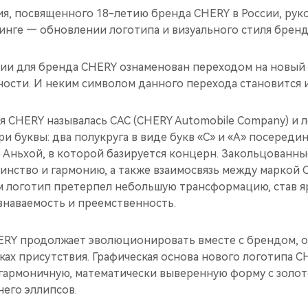
ия, посвященного 18-летию бренда CHERY в России, ру
инге — обновлении логотипа и визуального стиля бренд
ссии для бренда CHERY ознаменован переходом на новый
ности. И неким символом данного перехода становится 
я CHERY называлась САС (CHERY Automobile Company) и 
ри буквы: два полукруга в виде букв «С» и «А» посередин
 Аньхой, в которой базируется концерн. Закольцованны
инство и гармонию, а также взаимосвязь между маркой 
м логотип претерпел небольшую трансформацию, став я
знаваемость и преемственность.
ERY продолжает эволюционировать вместе с брендом, о
нках присутствия. Графическая основа нового логотипа 
 гармоничную, математически выверенную форму с золо
его эллипсов.