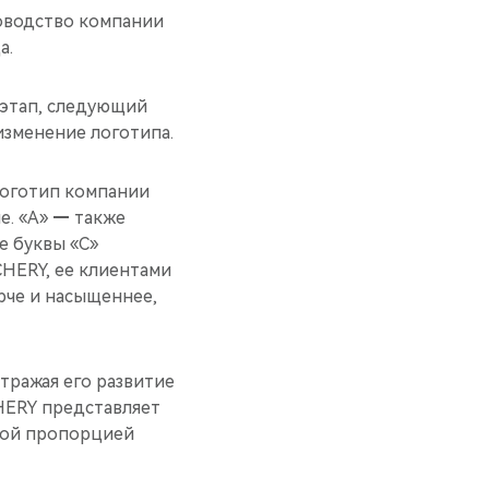
ководство компании
а.
 этап, следующий
изменение логотипа.
логотип компании
е. «А»
—
также
е буквы «С»
CHERY, ее клиентами
рче и насыщеннее,
тражая его развитие
CHERY представляет
той пропорцией