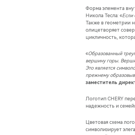
Форма элемента внут
Никола Тесла: «
Если 
Также в геометрии 
олицетворяет совер
цикличность, котора
«
Образованный треуго
вершину горы. Верши
Это является символ
прежнему образовыва
заместитель директ
Логотип CHERY пере
надежность и семей
Цветовая схема лог
символизирует элега