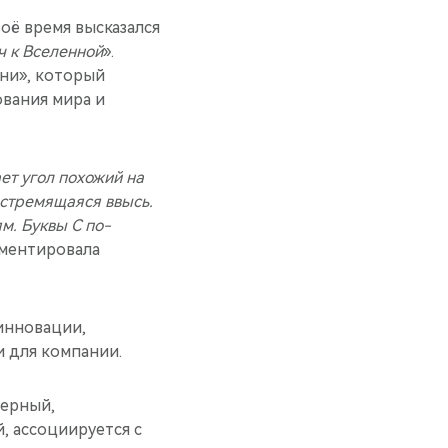
воё время высказался
ч к Вселенной
».
зни», который
вания мира и
ет угол похожий на
 стремящаяся ввысь.
м. Буквы C по-
мментировала
инновации,
 для компании.
черный,
, ассоциируется с