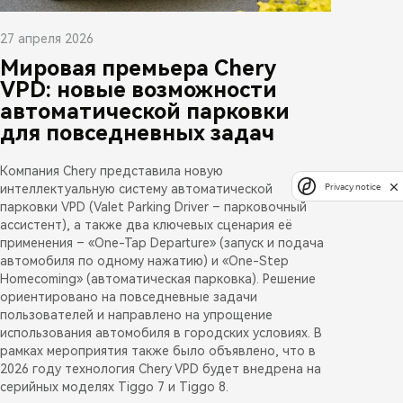
27 апреля 2026
Мировая премьера Chery
VPD: новые возможности
автоматической парковки
для повседневных задач
Компания Chery представила новую
Privacy notice
интеллектуальную систему автоматической
парковки VPD (Valet Parking Driver – парковочный
ассистент), а также два ключевых сценария её
применения – «One-Tap Departure» (запуск и подача
автомобиля по одному нажатию) и «One-Step
Homecoming» (автоматическая парковка). Решение
ориентировано на повседневные задачи
пользователей и направлено на упрощение
использования автомобиля в городских условиях. В
рамках мероприятия также было объявлено, что в
2026 году технология Chery VPD будет внедрена на
серийных моделях Tiggo 7 и Tiggo 8.