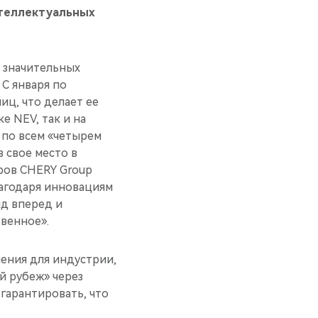
нтеллектуальных
 значительных
 С января по
ц, что делает ее
е NEV, так и на
 по всем «четырем
 свое место в
оров CHERY Group
лагодаря инновациям
нд вперед и
твенное».
ления для индустрии,
й рубеж» через
гарантировать, что