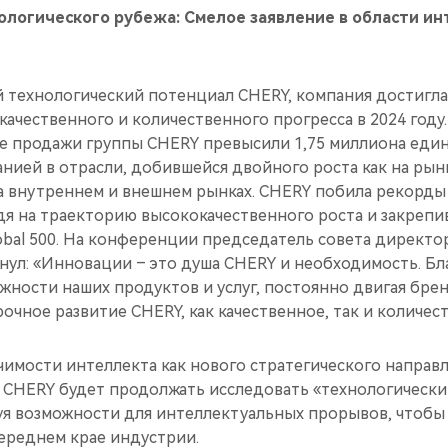
ологического рубежа: Смелое заявление в области и
 технологический потенциал CHERY, компания достигла
качественного и количественного прогресса в 2024 году.
е продажи группы CHERY превысили 1,75 миллиона едини
ией в отрасли, добившейся двойного роста как на рынк
на внутреннем и внешнем рынках. CHERY побила рекорды
я на траекторию высококачественного роста и закрепив
obal 500. На конференции председатель совета директ
нул: «Инновации – это душа CHERY и необходимость. Б
жности наших продуктов и услуг, постоянно двигая бре
очное развитие CHERY, как качественное, так и количес
ачимости интеллекта как нового стратегического направ
о CHERY будет продолжать исследовать «технологически
уя возможности для интеллектуальных прорывов, чтобы 
переднем крае индустрии.