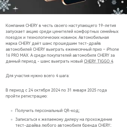
CHERY REMOTE
CHERY И СПОРТ
Компания CHERY в честь своего наступающего 19-летия
НАШИ МЕРОПРИЯТИЯ
запускает акцию среди ценителей комфортных семейных
поездок и технологических новинок. Автомобильная
марка CHERY даёт шанс прошедшим тест-драйв
ВИДЕООБЗОРЫ
автомобилей CHERY выиграть ежемесячный приз – iPhone
16 PRO MAX. А среди покупателей автомобиля CHERY за
CHERY ДЛЯ ДЕТЕЙ
данный период - шанс выиграть новый
CHERY TIGGO 4
.
Для участия нужно всего 4 шага:
В период с 24 октября 2024 по 31 января 2025 года
пройти регистрацию:
Получить персональный QR-код;
Записаться к желаемому дилеру на прохождение
тест-драйва любого автомобиля бренда CHERY;