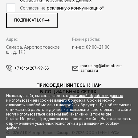
обработки персональных данных
*
Согласен на
рекламную коммуникацию
*
ПОДПИСАТЬСЯ
Адрес:
Режим работы:
Самара, Аэропортовское
пн-вс: 09:00-21:00
ш., д. 1Ж
marketing@atkmotors-
+7 (846) 207-99-88
samara.ru
ПРИСОЕДИНЯЙТЕСЬ К НАМ
В СОЦИАЛЬНЫХ СЕТЯХ:
Используя сайт, вы соглашаетесь с
политикой обработки данных
и использованием cookies вашего браузера. Cookies можно
отключить в любой момент в настройках браузера. Для обеспечения
оптимальной работы и улучшения пользовательского опыта на сайте
могут использоваться системы веб-аналитики (в том числе
СПЕЦПРЕДЛОЖЕНИЯ
Яндекс.Метрика). Продолжая использование сайта, Вы соглашаетесь
с применением указанных технологий и размещением cookie-
файлов.
© 2026 АТК Моторс Восток Самара
© 2026 ООО «ТЕНЕТ РУС»
ЗАПИСЬ НА ТЕСТ-ДРАЙВ