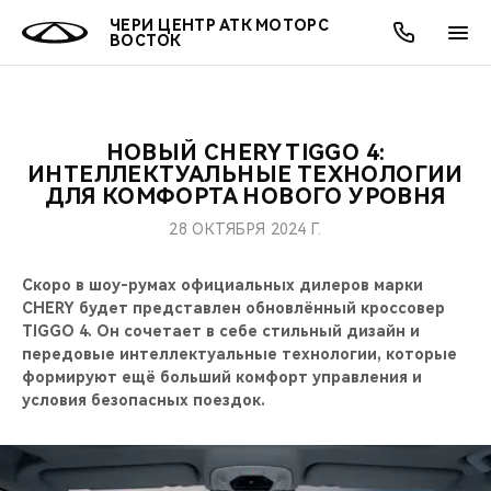
ЧЕРИ ЦЕНТР АТК МОТОРС
ВОСТОК
НОВЫЙ CHERY TIGGO 4:
ОНЛАЙН СЕРВИСЫ
ПОКУПАТЕЛЯМ
ВЛАДЕЛЬЦАМ
О КОМПАНИИ
МИР CHERY
МОДЕЛИ
АКЦИИ
ИНТЕЛЛЕКТУАЛЬНЫЕ ТЕХНОЛОГИИ
ДЛЯ КОМФОРТА НОВОГО УРОВНЯ
ВЫБОР И ПОКУПКА
СЕРВИС
АКСЕССУАРЫ
ВЫГОДЫ И АКЦИИ
ВЫБОР И ПОКУПКА
О НАС
ВСЕ МОДЕЛИ
28 ОКТЯБРЯ 2024 Г.
КРЕДИТ И СТРАХОВАНИЕ
ЗАПЧАСТИ И АКСЕССУАРЫ
О БРЕНДЕ
КРЕДИТ
МЫ В СОЦСЕТЯХ
Скоро в шоу-румах официальных дилеров марки
КРОССОВЕРЫ
CHERY будет представлен обновлённый кроссовер
ПОДДЕРЖКА
CHERY В СОЦСЕТЯХ
TIGGO 4. Он сочетает в себе стильный дизайн и
СЕДАНЫ
передовые интеллектуальные технологии, которые
формируют ещё больший комфорт управления и
CHERY CONNECT
ЛЮДИ CHERY
условия безопасных поездок.
НОВИНКИ
БЛАГОТВОРИТЕЛЬНОСТЬ