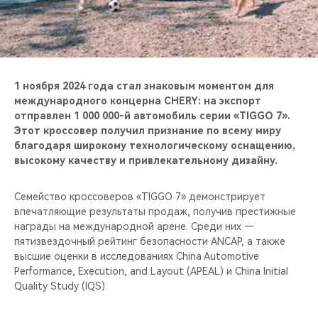
CHERY REMOTE
CHERY И СПОРТ
НАШИ МЕРОПРИЯТИЯ
1 ноября 2024 года стал знаковым моментом для
международного концерна CHERY: на экспорт
ВИДЕООБЗОРЫ
отправлен 1 000 000-й автомобиль серии «TIGGO 7».
Этот кроссовер получил признание по всему миру
благодаря широкому технологическому оснащению,
CHERY ДЛЯ ДЕТЕЙ
высокому качеству и привлекательному дизайну.
Семейство кроссоверов «TIGGO 7» демонстрирует
впечатляющие результаты продаж, получив престижные
награды на международной арене. Среди них —
пятизвездочный рейтинг безопасности ANCAP, а также
высшие оценки в исследованиях China Automotive
Performance, Execution, and Layout (APEAL) и China Initial
Quality Study (IQS).