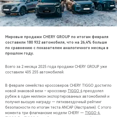
CHERY REMOTE
CHERY И СПОРТ
НАШИ МЕРОПРИЯТИЯ
Мировые продажи CHERY GROUP по итогам февраля
ВИДЕООБЗОРЫ
составили 180 932 автомобиля, что на 26,4% больше
по сравнению с показателем аналогичного месяца в
прошлом году.
CHERY ДЛЯ ДЕТЕЙ
Всего за 2 месяца 2025 года продажи CHERY GROUP уже
составили 405 255 автомобилей.
В феврале семейство кроссоверов CHERY TIGGO достигло
новой знаковой вехи – кроссовер
TIGGO 4
преодолел
рубеж в один миллион экспортированных автомобилей и
получил высшую награду — пятизвездочный рейтинг
безопасности по итогам теста ANCAP (Австралия). С этого
момента три флагманские модели CHERY —
TIGGO 4
,