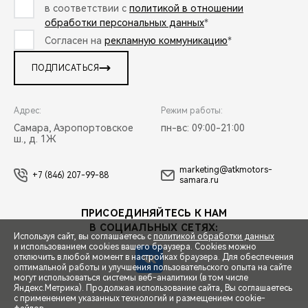
в соответствии с
политикой в отношении
обработки персональных данных
*
Согласен на
рекламную коммуникацию
*
ПОДПИСАТЬСЯ
Адрес:
Режим работы:
Самара, Аэропортовское
пн-вс: 09:00-21:00
ш., д. 1Ж
marketing@atkmotors-
+7 (846) 207-99-88
samara.ru
ПРИСОЕДИНЯЙТЕСЬ К НАМ
В СОЦИАЛЬНЫХ СЕТЯХ:
Используя сайт, вы соглашаетесь с
политикой обработки данных
и использованием cookies вашего браузера. Cookies можно
отключить в любой момент в настройках браузера. Для обеспечения
оптимальной работы и улучшения пользовательского опыта на сайте
могут использоваться системы веб-аналитики (в том числе
СПЕЦПРЕДЛОЖЕНИЯ
Яндекс.Метрика). Продолжая использование сайта, Вы соглашаетесь
с применением указанных технологий и размещением cookie-