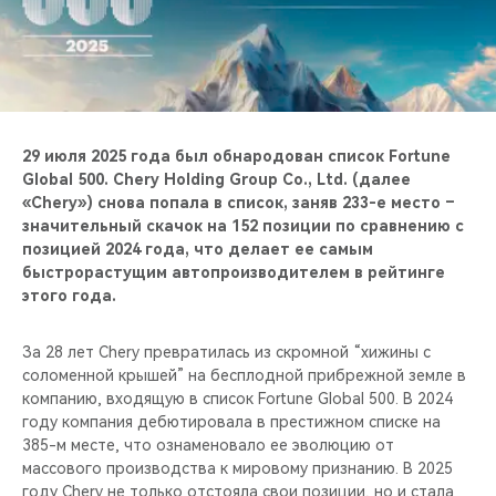
CHERY REMOTE
CHERY И СПОРТ
НАШИ МЕРОПРИЯТИЯ
29 июля 2025 года был обнародован список Fortune
ВИДЕООБЗОРЫ
Global 500. Chery Holding Group Co., Ltd. (далее
«Chery») снова попала в список, заняв 233-е место –
значительный скачок на 152 позиции по сравнению с
CHERY ДЛЯ ДЕТЕЙ
позицией 2024 года, что делает ее самым
быстрорастущим автопроизводителем в рейтинге
этого года.
За 28 лет Chery превратилась из скромной “хижины с
соломенной крышей” на бесплодной прибрежной земле в
компанию, входящую в список Fortune Global 500. В 2024
году компания дебютировала в престижном списке на
385-м месте, что ознаменовало ее эволюцию от
массового производства к мировому признанию. В 2025
году Chery не только отстояла свои позиции, но и стала