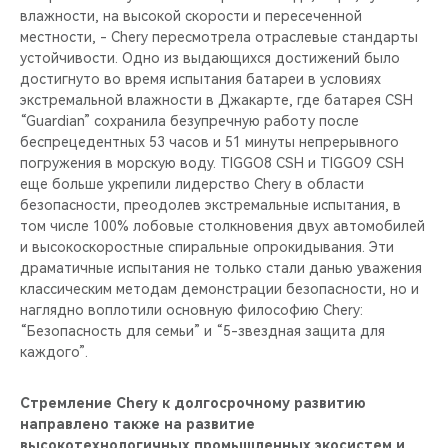
влажности, на высокой скорости и пересеченной
местности, - Chery пересмотрела отраслевые стандарты
устойчивости. Одно из выдающихся достижений было
достигнуто во время испытания батареи в условиях
экстремальной влажности в Джакарте, где батарея CSH
“Guardian” сохранила безупречную работу после
беспрецедентных 53 часов и 51 минуты непрерывного
погружения в морскую воду. TIGGO8 CSH и TIGGO9 CSH
еще больше укрепили лидерство Chery в области
безопасности, преодолев экстремальные испытания, в
том числе 100% лобовые столкновения двух автомобилей
и высокоскоростные спиральные опрокидывания. Эти
драматичные испытания не только стали данью уважения
классическим методам демонстрации безопасности, но и
наглядно воплотили основную философию Chery:
“Безопасность для семьи” и “5-звездная защита для
каждого”.
Стремление Chery к долгосрочному развитию
направлено также на развитие
высокотехнологичных промышленных экосистем и