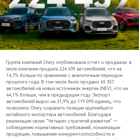
CHERY REMOTE
CHERY И СПОРТ
НАШИ МЕРОПРИЯТИЯ
ВИДЕООБЗОРЫ
Группа компаний Chery опубликовала отчет о продажах: в
CHERY ДЛЯ ДЕТЕЙ
июле компания продала 224 439 автомобилей, что на
14,7% больше по сравнению с аналогичным периодом
прошлого года. В том числе было продано 65 357
автомобилей на новых источниках энергии (NEV), что на
44,1% больше, чем в предыдущем году. Экспорт
автомобилей вырос на 31,9% до 119 090 единиц, что
позволило Chery сохранить позиции крупнейшего
китайского экспортера автомобилей. Благодаря
реализации своих “Четырех стратегий развития” —
соблюдению нормативных требований, локализации
продукции, повышению конкурентоспособности и