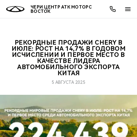
ЧЕРИ ЦЕНТР АТК МОТОРС
ВОСТОК
РЕКОРДНЫЕ ПРОДАЖИ CHERY В
ОНЛАЙН СЕРВИСЫ
ПОКУПАТЕЛЯМ
ВЛАДЕЛЬЦАМ
О КОМПАНИИ
МИР CHERY
МОДЕЛИ
АКЦИИ
ИЮЛЕ: РОСТ НА 14,7% В ГОДОВОМ
ИСЧИСЛЕНИИ И ПЕРВОЕ МЕСТО В
КАЧЕСТВЕ ЛИДЕРА
ВЫБОР И ПОКУПКА
СЕРВИС
АКСЕССУАРЫ
ВЫГОДЫ И АКЦИИ
ВЫБОР И ПОКУПКА
О НАС
ВСЕ МОДЕЛИ
АВТОМОБИЛЬНОГО ЭКСПОРТА
КИТАЯ
КРЕДИТ И СТРАХОВАНИЕ
ЗАПЧАСТИ И АКСЕССУАРЫ
О БРЕНДЕ
КРЕДИТ
МЫ В СОЦСЕТЯХ
КРОССОВЕРЫ
5 АВГУСТА 2025
ПОДДЕРЖКА
CHERY В СОЦСЕТЯХ
СЕДАНЫ
CHERY CONNECT
ЛЮДИ CHERY
НОВИНКИ
БЛАГОТВОРИТЕЛЬНОСТЬ