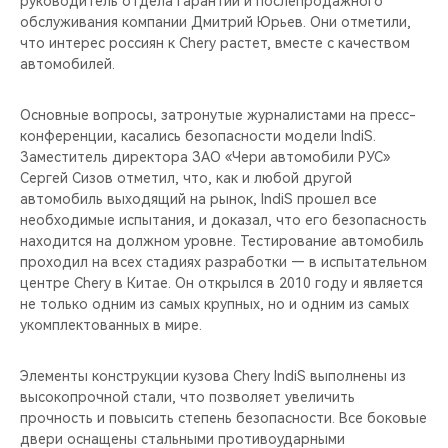
руководитель отдела гарантии и послепродажного
CHERY REMOTE
обслуживания компании Дмитрий Юрьев. Они отметили,
что интерес россиян к Chery растет, вместе с качеством
CHERY И СПОРТ
автомобилей.
НАШИ МЕРОПРИЯТИЯ
Основные вопросы, затронутые журналистами на пресс-
конференции, касались безопасности модели IndiS.
ВИДЕООБЗОРЫ
Заместитель директора ЗАО «Чери автомобили РУС»
Сергей Сизов отметил, что, как и любой другой
автомобиль выходящий на рынок, IndiS прошел все
CHERY ДЛЯ ДЕТЕЙ
необходимые испытания, и доказал, что его безопасность
находится на должном уровне. Тестирование автомобиль
проходил на всех стадиях разработки — в испытательном
центре Chery в Китае. Он открылся в 2010 году и является
не только одним из самых крупных, но и одним из самых
укомплектованных в мире.
Элементы конструкции кузова Chery IndiS выполнены из
высокопрочной стали, что позволяет увеличить
прочность и повысить степень безопасности. Все боковые
двери оснащены стальными противоударными