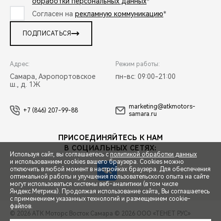
обработки персональных данных
*
Согласен на
рекламную коммуникацию
*
ПОДПИСАТЬСЯ
Адрес:
Режим работы:
Самара, Аэропортовское
пн-вс: 09:00-21:00
ш., д. 1Ж
marketing@atkmotors-
+7 (846) 207-99-88
samara.ru
ПРИСОЕДИНЯЙТЕСЬ К НАМ
В СОЦИАЛЬНЫХ СЕТЯХ:
Используя сайт, вы соглашаетесь с
политикой обработки данных
и использованием cookies вашего браузера. Cookies можно
отключить в любой момент в настройках браузера. Для обеспечения
оптимальной работы и улучшения пользовательского опыта на сайте
могут использоваться системы веб-аналитики (в том числе
СПЕЦПРЕДЛОЖЕНИЯ
Яндекс.Метрика). Продолжая использование сайта, Вы соглашаетесь
с применением указанных технологий и размещением cookie-
файлов.
© 2026 АТК Моторс Восток Самара
© 2026 ООО «ТЕНЕТ РУС»
ЗАПИСЬ НА ТЕСТ-ДРАЙВ