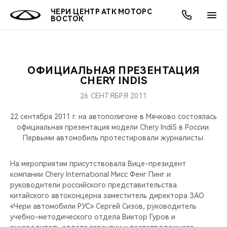
ЧЕРИ ЦЕНТР АТК МОТОРС
ВОСТОК
ОФИЦИАЛЬНАЯ ПРЕЗЕНТАЦИЯ
ОНЛАЙН СЕРВИСЫ
ПОКУПАТЕЛЯМ
ВЛАДЕЛЬЦАМ
О КОМПАНИИ
МИР CHERY
МОДЕЛИ
АКЦИИ
CHERY INDIS
26 СЕНТЯБРЯ 2011
ВЫБОР И ПОКУПКА
СЕРВИС
АКСЕССУАРЫ
ВЫГОДЫ И АКЦИИ
ВЫБОР И ПОКУПКА
О НАС
ВСЕ МОДЕЛИ
22 сентября 2011 г. на автополигоне в Мячково состоялась
КРЕДИТ И СТРАХОВАНИЕ
ЗАПЧАСТИ И АКСЕССУАРЫ
О БРЕНДЕ
КРЕДИТ
МЫ В СОЦСЕТЯХ
официальная презентация модели Chery IndiS в России.
КРОССОВЕРЫ
Первыми автомобиль протестировали журналисты.
ПОДДЕРЖКА
CHERY В СОЦСЕТЯХ
СЕДАНЫ
На мероприятии присутствовала Вице-президент
компании Chery International Мисс Фенг Пинг и
CHERY CONNECT
ЛЮДИ CHERY
руководители российского представительства
НОВИНКИ
китайского автоконцерна заместитель директора ЗАО
БЛАГОТВОРИТЕЛЬНОСТЬ
«Чери автомобили РУС» Сергей Сизов, руководитель
учебно-методического отдела Виктор Гуров и