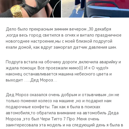
CHERY REMOTE
CHERY И СПОРТ
Дело было прекрасным зимним вечером ,30 декабря
НАШИ МЕРОПРИЯТИЯ
,когда весь город светился в огнях и витало праздничное
новогоднее настроение,мы с моей близкой подругой
ВИДЕООБЗОРЫ
ехали домой, как вдруг заморгал датчик давления шин.
CHERY ДЛЯ ДЕТЕЙ
Подруга встала на обочину дороги ,включила аварийку и
ждала помощи. Все проезжали мимо((( И « О чудо!»
наконец останавливается машина небесного цвета и
выходит …..Дед Мороз…
Дед Мороз оказался очень добрым и отзывчивым ,он не
только поменял колесо на машине ,но и подарил нам
подарочные конфеты. Так как я была в поисках
автомобиля,то обратила внимание на автомобиль Деда
Мороза ,это был Чери Тигго 7 Про .Меня очень
заинтересовала эта модель и на следующий день я была в